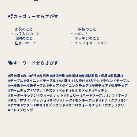
カテゴリーからさがす
家具のこと
一枚板のこと
お手入れのこと
木のこと
収納のこと
キッチンのこと
住まいのこと
インフォメーション
キーワードからさがす
表参道
自由が丘
吉祥寺
横浜元町
無垢材
無垢材家具
家具
家具選び
テーブル
ダイニングテーブル
4人掛け
6人掛け
2人掛け
ラウンドテーブル
一枚板
一枚板テーブル
チェア
ダイニングチェア
板座チェア
張座チェア
アームチェア
ソファ
デスク
ベッド
タタミベッド
キッチン
オーダーキッチン
ウォールナット
チェリー
ハードメープル
ナラ
オーク
タモ
ホワイトアッシュ
サペリ
チーク
モンキーポッド
トチ
クス
セン
ケヤキ
サクラ
ボセ
ゼブラウッド
クラロウォールナット
カエデ
クリ
ニレ
ブビンガ