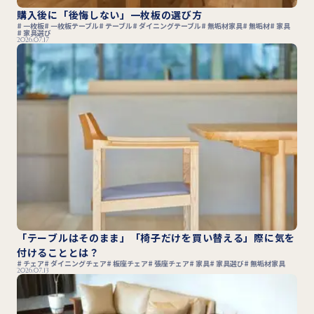
購入後に「後悔しない」一枚板の選び方
一枚板
一枚板テーブル
テーブル
ダイニングテーブル
無垢材家具
無垢材
家具
家具選び
2026.07.17
「テーブルはそのまま」「椅子だけを買い替える」際に気を
付けることとは？
チェア
ダイニングチェア
板座チェア
張座チェア
家具
家具選び
無垢材家具
2026.07.13