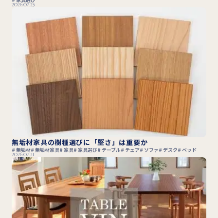
2026.07.25
無垢材家具の樹種選びに「堅さ」は重要か
無垢材
無垢材家具
家具
家具選び
テーブル
チェア
ソファ
デスク
ベッド
2026.07.21