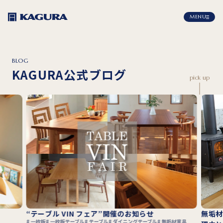
MENU
BLOG
KAGURA公式ブログ
pick up
“テーブル VIN フェア”開催のお知らせ
無垢材
一枚板
一枚板テーブル
テーブル
ダイニングテーブル
無垢材家具