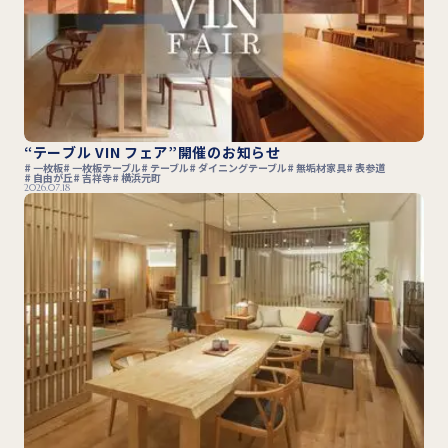
“テーブル VIN フェア”開催のお知らせ
一枚板
一枚板テーブル
テーブル
ダイニングテーブル
無垢材家具
表参道
自由が丘
吉祥寺
横浜元町
2026.07.18