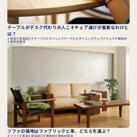
テーブルがデスク代わりの人こそチェア選びが重要なわけと
は？
家具
家具選び
テーブル
ダイニングテーブル
ダイニングチェア
チェア
無垢材
無垢材家具
2026.07.05
ソファの張地はファブリックと革、どちらを選ぶ？
ソファ
家具
家具選び
無垢材
無垢材家具