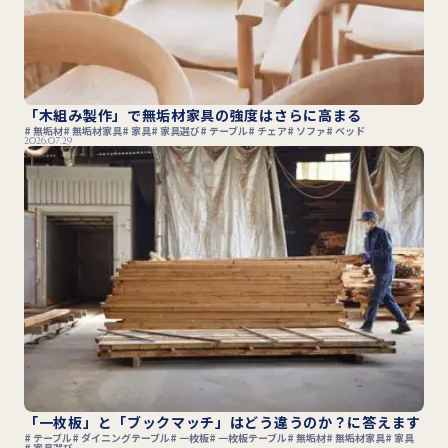
「木組み製作」で無垢材家具の強度はさらに高まる
無垢材
無垢材家具
家具
家具選び
テーブル
チェア
ソファ
ベッド
2026.07.29
「一枚板」と「ブックマッチ」はどう違うのか？に答えます
テーブル
ダイニングテーブル
一枚板
一枚板テーブル
無垢材
無垢材家具
家具
家具選び