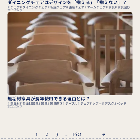
ダイニングチェアはデザインを「揃える」「揃えない」？
チェア
ダイニングチェア
板座チェア
張座チェア
アームチェア
家具
家具選び
2026.06.19
無垢材家具が長年使用できる理由とは？
無垢材
無垢材家具
家具
家具選び
テーブル
チェア
ソファ
デスク
ベッド
2026.06.15
1
2
3
...
160