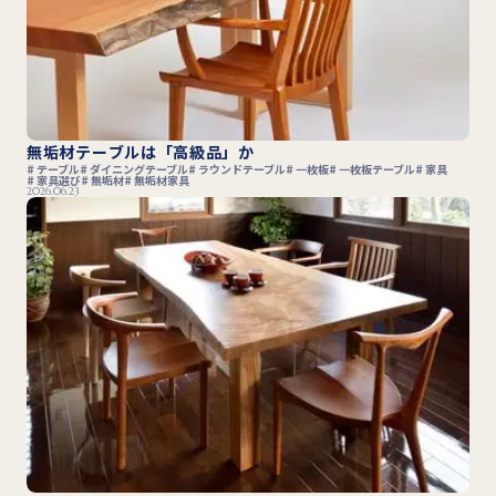
無垢材テーブルは「高級品」か
テーブル
ダイニングテーブル
ラウンドテーブル
一枚板
一枚板テーブル
家具
家具選び
無垢材
無垢材家具
2026.06.23