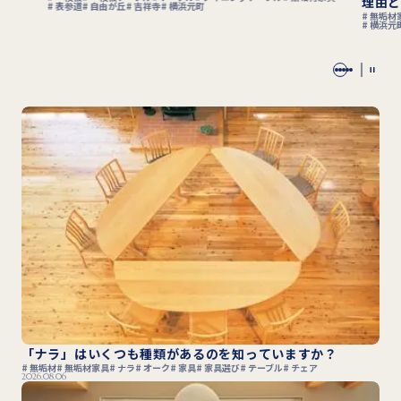
理由と
表参道
自由が丘
吉祥寺
横浜元町
無垢材
横浜元
「ナラ」はいくつも種類があるのを知っていますか？
無垢材
無垢材家具
ナラ
オーク
家具
家具選び
テーブル
チェア
2026.08.06