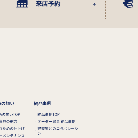
来店予約
RAの想い
納品事例
RAの想いTOP
納品事例TOP
家具の魅力
オーダー家具 納品事例
うための仕上げ
建築家とのコラボレーショ
ン
ーメンテナンス