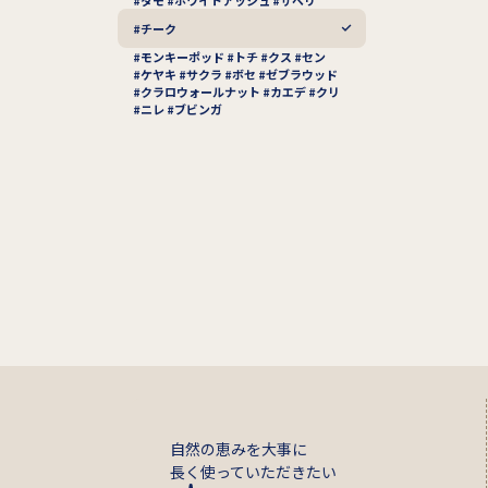
タモ
ホワイトアッシュ
サペリ
チーク
モンキーポッド
トチ
クス
セン
ケヤキ
サクラ
ボセ
ゼブラウッド
クラロウォールナット
カエデ
クリ
ニレ
ブビンガ
自然の恵みを大事に
長く使っていただきたい