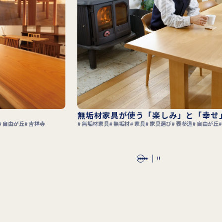
無垢材家具が使う「楽しみ」と「幸せ」をもたら
無垢材家具
無垢材
家具
家具選び
表参道
自由が丘
吉祥寺
横浜元町