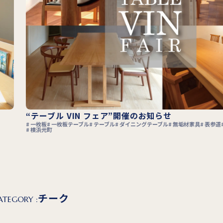
ーブル VIN フェア”開催のお知らせ
板
一枚板テーブル
テーブル
ダイニングテーブル
無垢材家具
表参道
自由が丘
吉祥寺
元町
チーク
ATEGORY :