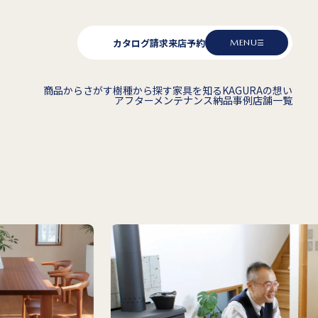
カタログ請求
来店予約
MENU
商品からさがす
樹種から探す
家具を知る
KAGURAの想い
アフターメンテナンス
納品事例
店舗一覧