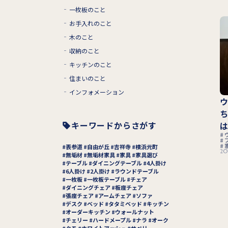
一枚板のこと
お手入れのこと
木のこと
収納のこと
キッチンのこと
住まいのこと
インフォメーション
キーワードからさがす
表参道
自由が丘
吉祥寺
横浜元町
202
無垢材
無垢材家具
家具
家具選び
テーブル
ダイニングテーブル
4人掛け
6人掛け
2人掛け
ラウンドテーブル
一枚板
一枚板テーブル
チェア
ダイニングチェア
板座チェア
張座チェア
アームチェア
ソファ
デスク
ベッド
タタミベッド
キッチン
オーダーキッチン
ウォールナット
チェリー
ハードメープル
ナラ
オーク