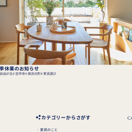
知らせ
“テ
横浜元町
家具選び
一枚
横浜
カテゴリーからさがす
C
家具のこと