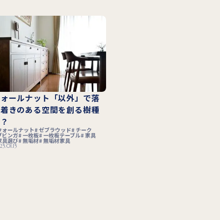
ウォールナット「以外」で落
ち着きのある空間を創る樹種
は？
ウォールナット
ゼブラウッド
チーク
ブビンガ
一枚板
一枚板テーブル
家具
家具選び
無垢材
無垢材家具
5.01.15