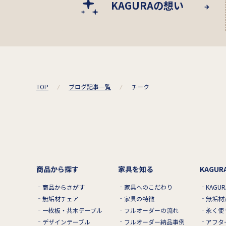
KAGURAの想い
TOP
ブログ記事一覧
チーク
商品から探す
家具を知る
KAGU
商品からさがす
家具へのこだわり
KAGU
無垢材チェア
家具の特徴
無垢材
一枚板・共木テーブル
フルオーダーの流れ
永く使
デザインテーブル
フルオーダー納品事例
アフタ