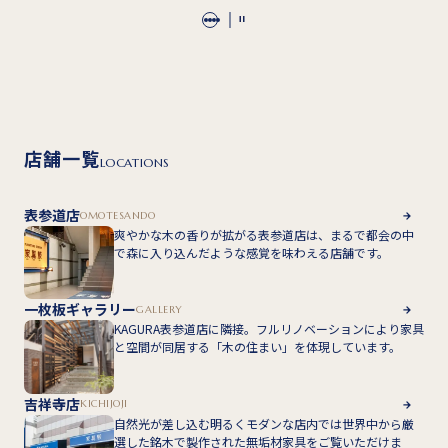
店舗一覧
LOCATIONS
表参道店
OMOTESANDO
爽やかな木の香りが拡がる表参道店は、まるで都会の中
で森に入り込んだような感覚を味わえる店舗です。
一枚板ギャラリー
GALLERY
KAGURA表参道店に隣接。フルリノベーションにより家具
と空間が同居する「木の住まい」を体現しています。
吉祥寺店
KICHIJOJI
自然光が差し込む明るくモダンな店内では世界中から厳
選した銘木で製作された無垢材家具をご覧いただけま