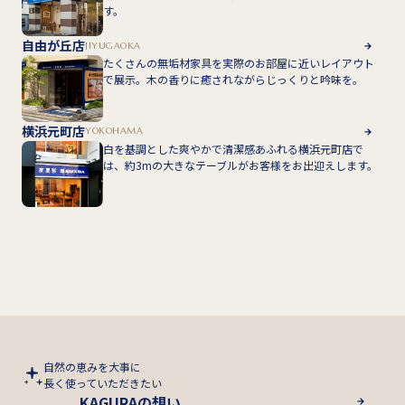
す。
自由が丘店
JIYUGAOKA
たくさんの無垢材家具を実際のお部屋に近いレイアウト
で展示。木の香りに癒されながらじっくりと吟味を。
横浜元町店
YOKOHAMA
白を基調とした爽やかで清潔感あふれる横浜元町店で
は、約3mの大きなテーブルがお客様をお出迎えします。
自然の恵みを大事に
長く使っていただきたい
KAGURAの想い