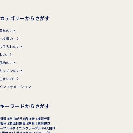
カテゴリーからさがす
家具のこと
一枚板のこと
お手入れのこと
木のこと
収納のこと
キッチンのこと
住まいのこと
インフォメーション
キーワードからさがす
参道
自由が丘
吉祥寺
横浜元町
垢材
無垢材家具
家具
家具選び
ーブル
ダイニングテーブル
4人掛け
人掛け
2人掛け
ラウンドテーブル