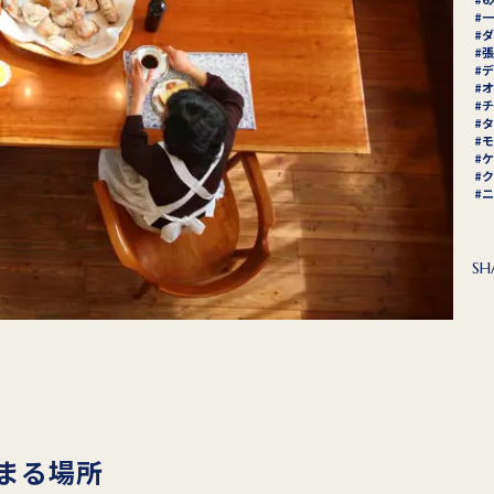
一
ダ
張
デ
オ
チ
タ
モ
ケ
ク
ニ
SH
まる場所