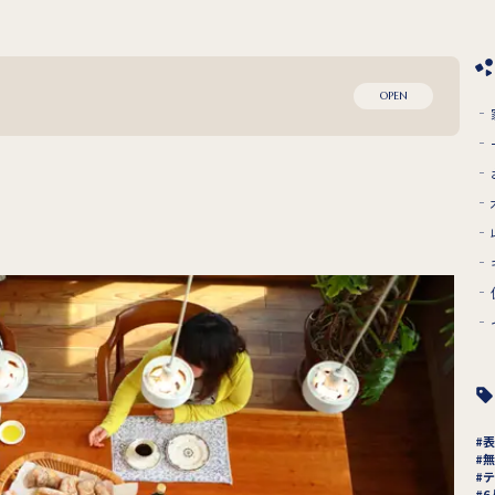
OPEN
表
無
テ
6