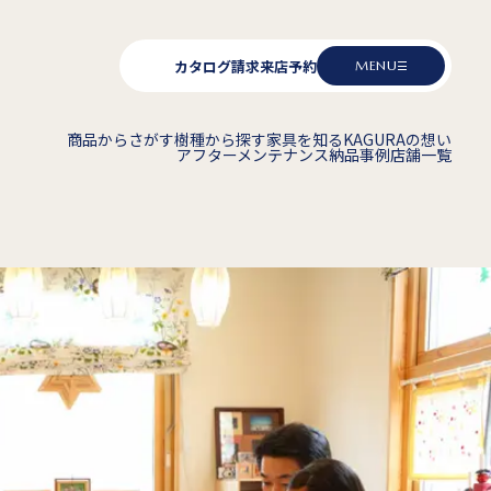
カタログ請求
来店予約
MENU
商品からさがす
樹種から探す
家具を知る
KAGURAの想い
アフターメンテナンス
納品事例
店舗一覧