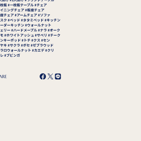
枚板
一枚板テーブル
チェア
イニングチェア
板座チェア
座チェア
アームチェア
ソファ
スク
ベッド
タタミベッド
キッチン
ーダーキッチン
ウォールナット
ェリー
ハードメープル
ナラ
オーク
モ
ホワイトアッシュ
サペリ
チーク
ンキーポッド
トチ
クス
セン
ヤキ
サクラ
ボセ
ゼブラウッド
ラロウォールナット
カエデ
クリ
レ
ブビンガ
ARE