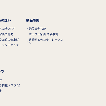
RAの想い
納品事例
RAの想いTOP
納品事例TOP
家具の魅力
オーダー家具 納品事例
うための仕上げ
建築家とのコラボレーショ
ン
ーメンテナンス
ンツ
せ
ち情報（コラム）
集