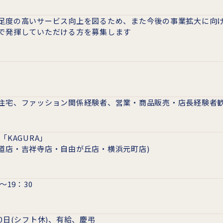
足度の高いサービス向上を図るため、また今後の事業拡大に向
で発揮していただける方を募集します
住宅、ファッション関係経験者、営業・商品販売・店長経験者
「KAGURA」
道店・吉祥寺店・自由が丘店・横浜元町店)
0～19：30
10日(シフト休)、有給、慶弔