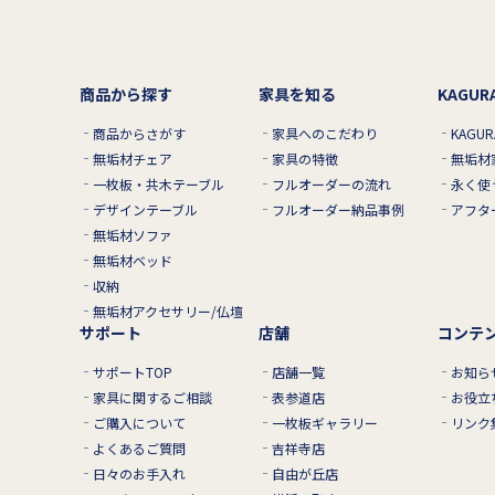
商品から探す
家具を知る
KAGU
商品からさがす
家具へのこだわり
KAGU
無垢材チェア
家具の特徴
無垢材
一枚板・共木テーブル
フルオーダーの流れ
永く使
デザインテーブル
フルオーダー納品事例
アフタ
無垢材ソファ
無垢材ベッド
収納
無垢材アクセサリー/仏壇
サポート
店舗
コンテ
サポートTOP
店舗一覧
お知ら
家具に関するご相談
表参道店
お役立
ご購入について
一枚板ギャラリー
リンク
よくあるご質問
吉祥寺店
日々のお手入れ
自由が丘店