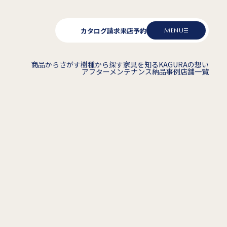
カタログ請求
来店予約
MENU
商品からさがす
樹種から探す
家具を知る
KAGURAの想い
アフターメンテナンス
納品事例
店舗一覧