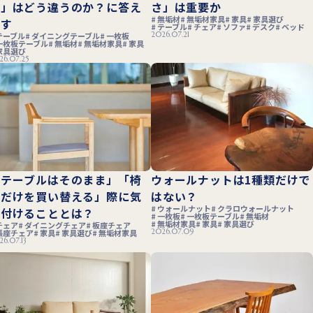
チ」はどう違うのか？に答え
さ」は重要か
無垢材
無垢材家具
家具
家具選び
ます
テーブル
チェア
ソファ
デスク
ベッド
2026.07.21
テーブル
ダイニングテーブル
一枚板
一枚板テーブル
無垢材
無垢材家具
家具
家具選び
26.07.25
「テーブルはそのまま」「椅
ウォールナットは1種類だけで
子だけを買い替える」際に気
はない？
ウォールナット
クラロウォールナット
を付けることとは？
一枚板
一枚板テーブル
無垢材
無垢材家具
家具
家具選び
チェア
ダイニングチェア
板座チェア
2026.07.09
張座チェア
家具
家具選び
無垢材家具
26.07.13