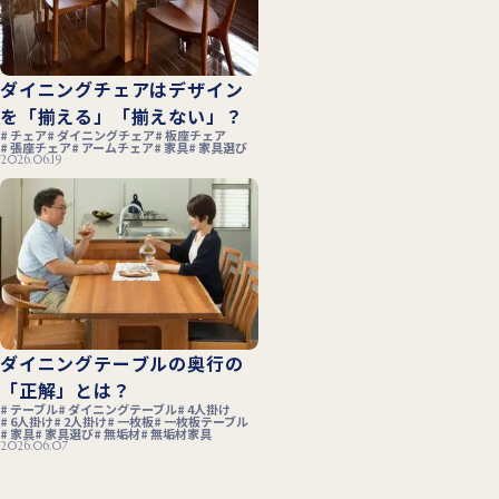
ダイニングチェアはデザイン
を「揃える」「揃えない」？
チェア
ダイニングチェア
板座チェア
張座チェア
アームチェア
家具
家具選び
2026.06.19
ダイニングテーブルの奥行の
「正解」とは？
テーブル
ダイニングテーブル
4人掛け
6人掛け
2人掛け
一枚板
一枚板テーブル
家具
家具選び
無垢材
無垢材家具
2026.06.07