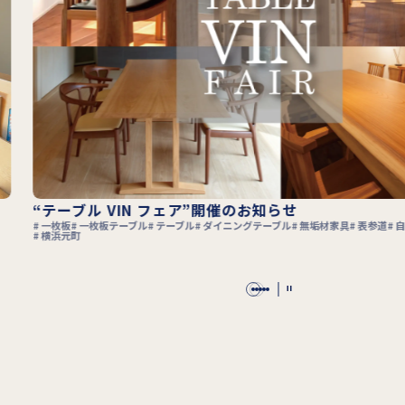
無垢材家具が使う「楽しみ」と「幸せ」をもたら
無垢材家具
無垢材
家具
家具選び
表参道
自由が丘
吉祥寺
横浜元町