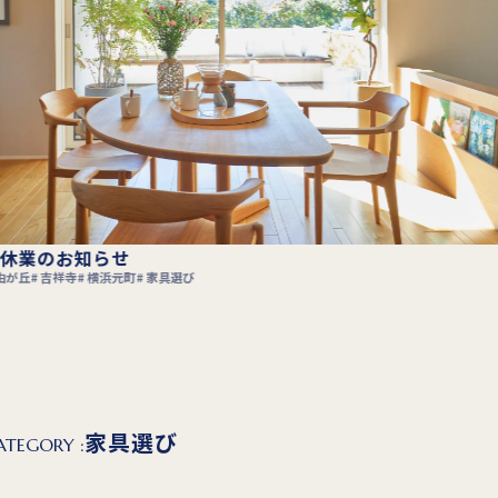
ーブル VIN フェア”開催のお知らせ
板
一枚板テーブル
テーブル
ダイニングテーブル
無垢材家具
表参道
自由が丘
吉祥寺
元町
家具選び
ATEGORY :