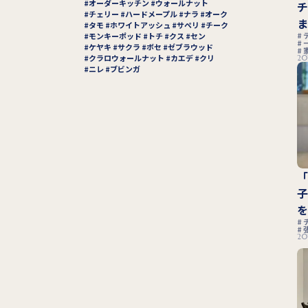
オーダーキッチン
ウォールナット
チェリー
ハードメープル
ナラ
オーク
タモ
ホワイトアッシュ
サペリ
チーク
モンキーポッド
トチ
クス
セン
ケヤキ
サクラ
ボセ
ゼブラウッド
クラロウォールナット
カエデ
クリ
20
ニレ
ブビンガ
20