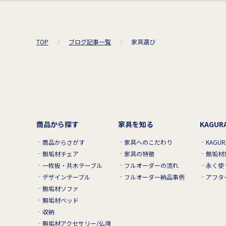
TOP
ブログ記事一覧
家具選び
商品から探す
家具を知る
KAGU
商品からさがす
家具へのこだわり
KAGU
無垢材チェア
家具の特徴
無垢材
一枚板・共木テーブル
フルオーダーの流れ
永く使
デザインテーブル
フルオーダー納品事例
アフタ
無垢材ソファ
無垢材ベッド
収納
無垢材アクセサリー/仏壇