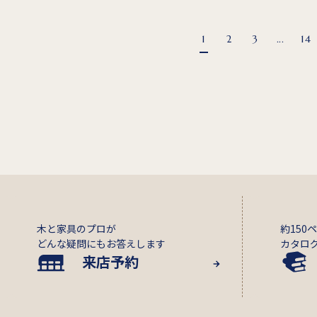
1
2
3
...
14
木と家具のプロが
約150
どんな疑問にもお答えします
カタロ
来店予約