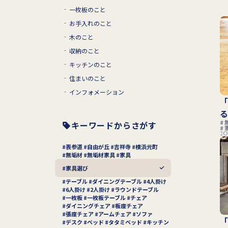
一枚板のこと
お手入れのこと
木のこと
収納のこと
キッチンのこと
住まいのこと
インフォメーション
キーワードからさがす
20
表参道
自由が丘
吉祥寺
横浜元町
無垢材
無垢材家具
家具
家具選び
テーブル
ダイニングテーブル
4人掛け
6人掛け
2人掛け
ラウンドテーブル
一枚板
一枚板テーブル
チェア
ダイニングチェア
板座チェア
張座チェア
アームチェア
ソファ
デスク
ベッド
タタミベッド
キッチン