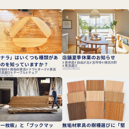
「ナラ」はいくつも種類があ
店舗夏季休業のお知らせ
表参道
自由が丘
吉祥寺
横浜元町
るのを知っていますか？
家具選び
2026.08.02
無垢材
無垢材家具
ナラ
オーク
家具
家具選び
テーブル
チェア
26.08.06
「一枚板」と「ブックマッ
無垢材家具の樹種選びに「堅