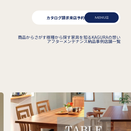
カタログ請求
来店予約
MENU
商品からさがす
樹種から探す
家具を知る
KAGURAの想い
アフターメンテナンス
納品事例
店舗一覧