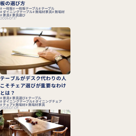
板の選び方
一枚板
一枚板テーブル
テーブル
ダイニングテーブル
無垢材家具
無垢材
家具
家具選び
2026.07.17
テーブルがデスク代わりの人
こそチェア選びが重要なわけ
とは？
家具
家具選び
テーブル
ダイニングテーブル
ダイニングチェア
チェア
無垢材
無垢材家具
2026.07.05