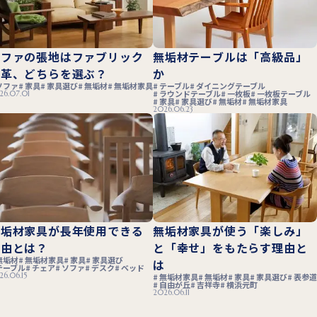
ソファの張地はファブリック
無垢材テーブルは「高級品」
と革、どちらを選ぶ？
か
ソファ
家具
家具選び
無垢材
無垢材家具
テーブル
ダイニングテーブル
ラウンドテーブル
一枚板
一枚板テーブル
26.07.01
家具
家具選び
無垢材
無垢材家具
2026.06.23
無垢材家具が長年使用できる
無垢材家具が使う「楽しみ」
理由とは？
と「幸せ」をもたらす理由と
無垢材
無垢材家具
家具
家具選び
は
テーブル
チェア
ソファ
デスク
ベッド
26.06.15
無垢材家具
無垢材
家具
家具選び
表参道
自由が丘
吉祥寺
横浜元町
2026.06.11