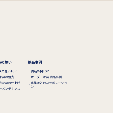
RAの想い
納品事例
RAの想いTOP
納品事例TOP
家具の魅力
オーダー家具 納品事例
うための仕上げ
建築家とのコラボレーショ
ン
ーメンテナンス