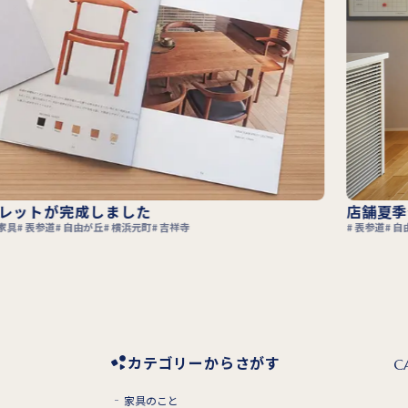
知らせ
“テ
横浜元町
家具選び
一枚
横浜
カテゴリーからさがす
C
家具のこと