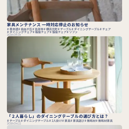
家具メンテナンス 一時対応停止のお知らせ
表参道
自由が丘
吉祥寺
横浜元町
テーブル
ダイニングテーブル
チェア
ダイニングチェア
板座チェア
張座チェア
ソファ
2026.05.01
「２人暮らし」のダイニングテーブルの選び方とは？
テーブル
ダイニングテーブル
2人掛け
家具
家具選び
無垢材
無垢材家具
2026.04.22