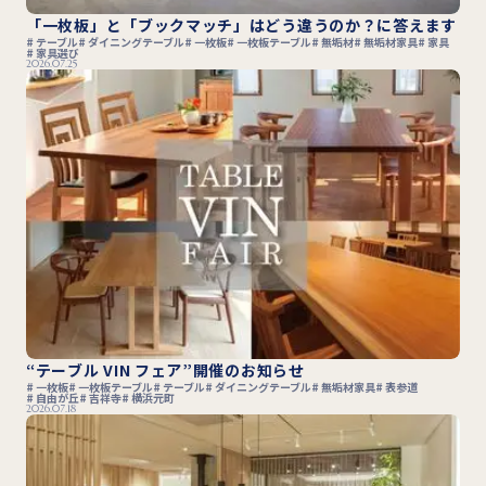
「一枚板」と「ブックマッチ」はどう違うのか？に答えます
テーブル
ダイニングテーブル
一枚板
一枚板テーブル
無垢材
無垢材家具
家具
家具選び
2026.07.25
“テーブル VIN フェア”開催のお知らせ
一枚板
一枚板テーブル
テーブル
ダイニングテーブル
無垢材家具
表参道
自由が丘
吉祥寺
横浜元町
2026.07.18