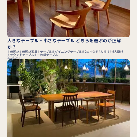
大きなテーブル・小さなテーブル どちらを選ぶのが正解
か？
無垢材
無垢材家具
テーブル
ダイニングテーブル
2人掛け
4人掛け
6人掛け
ラウンドテーブル
一枚板テーブル
2026.04.13