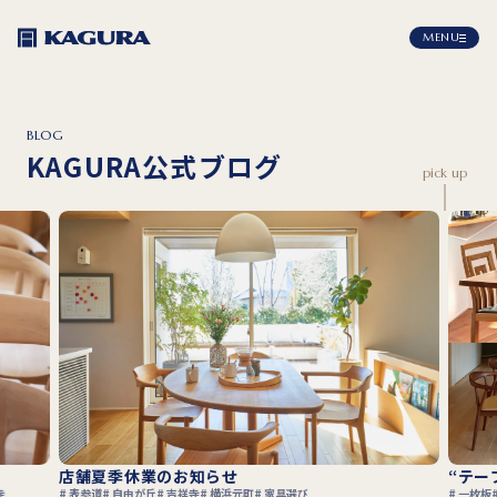
MENU
BLOG
KAGURA公式ブログ
pick up
店舗夏季休業のお知らせ
“テー
寺
表参道
自由が丘
吉祥寺
横浜元町
家具選び
一枚板