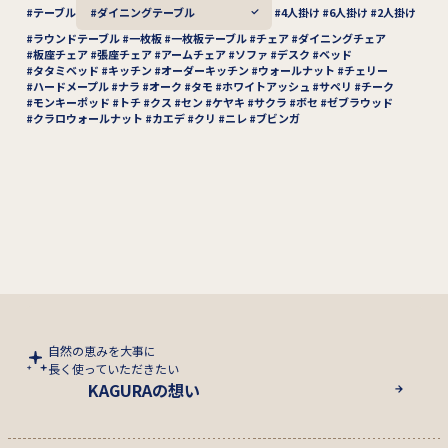
テーブル
ダイニングテーブル
4人掛け
6人掛け
2人掛け
ラウンドテーブル
一枚板
一枚板テーブル
チェア
ダイニングチェア
板座チェア
張座チェア
アームチェア
ソファ
デスク
ベッド
タタミベッド
キッチン
オーダーキッチン
ウォールナット
チェリー
ハードメープル
ナラ
オーク
タモ
ホワイトアッシュ
サペリ
チーク
モンキーポッド
トチ
クス
セン
ケヤキ
サクラ
ボセ
ゼブラウッド
クラロウォールナット
カエデ
クリ
ニレ
ブビンガ
自然の恵みを大事に
長く使っていただきたい
KAGURAの想い