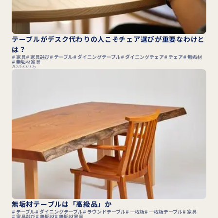
テーブルがデスク代わりの人こそチェア選びが重要なわけと
は？
家具
家具選び
テーブル
ダイニングテーブル
ダイニングチェア
チェア
無垢材
無垢材家具
2026.07.05
無垢材テーブルは「高級品」か
テーブル
ダイニングテーブル
ラウンドテーブル
一枚板
一枚板テーブル
家具
家具選び
無垢材
無垢材家具