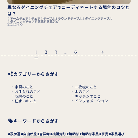
異なるダイニングチェアでコーディネートする場合のコツと
は？
アームチェア
チェア
テーブル
ラウンドテーブル
ダイニングテーブル
ダイニングチェア
家具
家具選び
2026.04.10
1
2
3
...
6
カテゴリーからさがす
家具のこと
一枚板のこと
お手入れのこと
木のこと
収納のこと
キッチンのこと
住まいのこと
インフォメーション
キーワードからさがす
表参道
自由が丘
吉祥寺
横浜元町
無垢材
無垢材家具
家具
家具選び