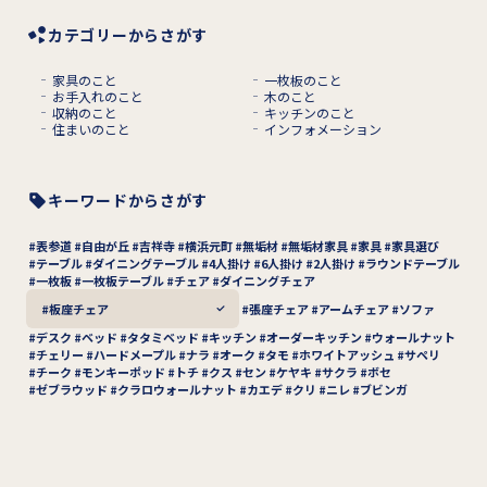
カテゴリーからさがす
家具のこと
一枚板のこと
お手入れのこと
木のこと
収納のこと
キッチンのこと
住まいのこと
インフォメーション
キーワードからさがす
表参道
自由が丘
吉祥寺
横浜元町
無垢材
無垢材家具
家具
家具選び
テーブル
ダイニングテーブル
4人掛け
6人掛け
2人掛け
ラウンドテーブル
一枚板
一枚板テーブル
チェア
ダイニングチェア
板座チェア
張座チェア
アームチェア
ソファ
デスク
ベッド
タタミベッド
キッチン
オーダーキッチン
ウォールナット
チェリー
ハードメープル
ナラ
オーク
タモ
ホワイトアッシュ
サペリ
チーク
モンキーポッド
トチ
クス
セン
ケヤキ
サクラ
ボセ
ゼブラウッド
クラロウォールナット
カエデ
クリ
ニレ
ブビンガ