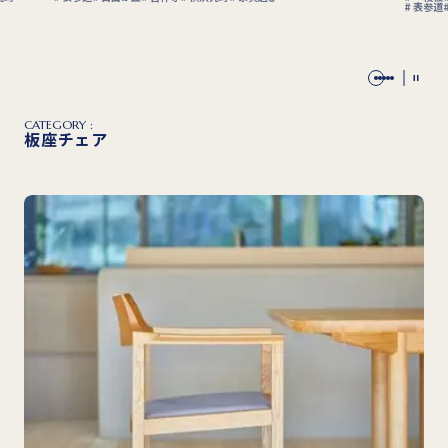
理
表参道
自由が丘
吉祥寺
横浜元町
CATEGORY :
板座チェア