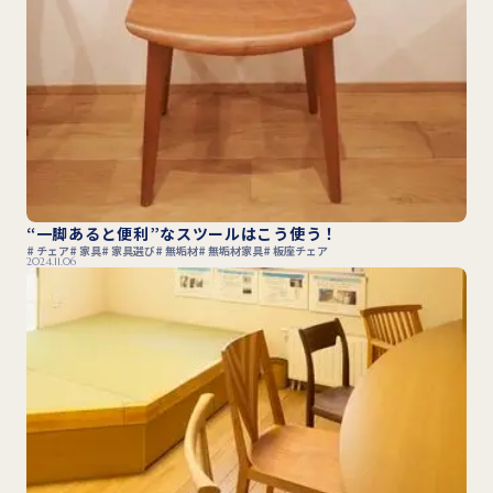
“一脚あると便利”なスツールはこう使う！
チェア
家具
家具選び
無垢材
無垢材家具
板座チェア
2024.11.06