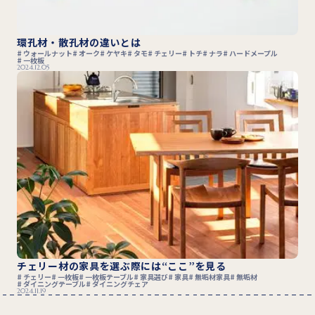
環孔材・散孔材の違いとは
ウォールナット
オーク
ケヤキ
タモ
チェリー
トチ
ナラ
ハードメープル
一枚板
2024.12.05
チェリー材の家具を選ぶ際には“ここ”を見る
チェリー
一枚板
一枚板テーブル
家具選び
家具
無垢材家具
無垢材
ダイニングテーブル
ダイニングチェア
2024.11.19