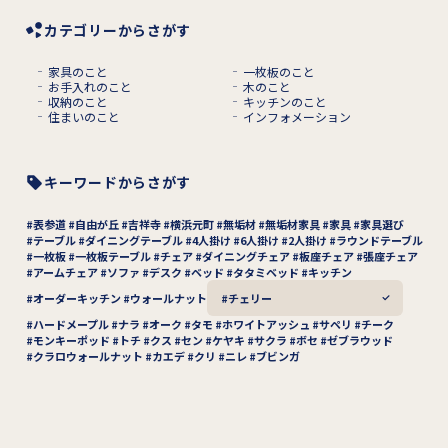
カテゴリーからさがす
家具のこと
一枚板のこと
お手入れのこと
木のこと
収納のこと
キッチンのこと
住まいのこと
インフォメーション
キーワードからさがす
表参道
自由が丘
吉祥寺
横浜元町
無垢材
無垢材家具
家具
家具選び
テーブル
ダイニングテーブル
4人掛け
6人掛け
2人掛け
ラウンドテーブル
一枚板
一枚板テーブル
チェア
ダイニングチェア
板座チェア
張座チェア
アームチェア
ソファ
デスク
ベッド
タタミベッド
キッチン
オーダーキッチン
ウォールナット
チェリー
ハードメープル
ナラ
オーク
タモ
ホワイトアッシュ
サペリ
チーク
モンキーポッド
トチ
クス
セン
ケヤキ
サクラ
ボセ
ゼブラウッド
クラロウォールナット
カエデ
クリ
ニレ
ブビンガ