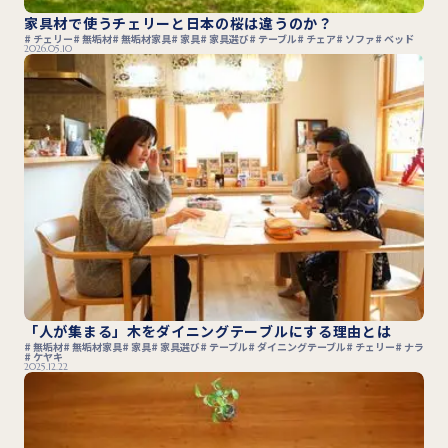
家具材で使うチェリーと日本の桜は違うのか？
チェリー
無垢材
無垢材家具
家具
家具選び
テーブル
チェア
ソファ
ベッド
2026.05.10
「人が集まる」木をダイニングテーブルにする理由とは
無垢材
無垢材家具
家具
家具選び
テーブル
ダイニングテーブル
チェリー
ナラ
ケヤキ
2025.12.22