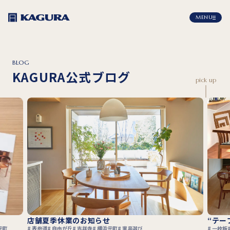
MENU
BLOG
KAGURA公式ブログ
pick up
店舗夏季休業のお知らせ
“テー
元町
表参道
自由が丘
吉祥寺
横浜元町
家具選び
一枚板