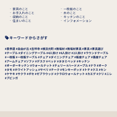
家具のこと
一枚板のこと
お手入れのこと
木のこと
収納のこと
キッチンのこと
住まいのこと
インフォメーション
キーワードからさがす
表参道
自由が丘
吉祥寺
横浜元町
無垢材
無垢材家具
家具
家具選び
テーブル
ダイニングテーブル
4人掛け
6人掛け
2人掛け
ラウンドテーブル
一枚板
一枚板テーブル
チェア
ダイニングチェア
板座チェア
張座チェア
アームチェア
ソファ
デスク
ベッド
タタミベッド
キッチン
オーダーキッチン
ウォールナット
チェリー
ハードメープル
ナラ
オーク
タモ
ホワイトアッシュ
サペリ
チーク
モンキーポッド
トチ
クス
セン
ケヤキ
サクラ
ボセ
ゼブラウッド
クラロウォールナット
カエデ
クリ
ニレ
ブビンガ