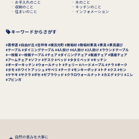
お手入れのこと
木のこと
収納のこと
キッチンのこと
住まいのこと
インフォメーション
キーワードからさがす
表参道
自由が丘
吉祥寺
横浜元町
無垢材
無垢材家具
家具
家具選び
テーブル
ダイニングテーブル
4人掛け
6人掛け
2人掛け
ラウンドテーブル
一枚板
一枚板テーブル
チェア
ダイニングチェア
板座チェア
張座チェア
アームチェア
ソファ
デスク
ベッド
タタミベッド
キッチン
オーダーキッチン
ウォールナット
チェリー
ハードメープル
ナラ
オーク
タモ
ホワイトアッシュ
サペリ
チーク
モンキーポッド
トチ
クス
セン
ケヤキ
サクラ
ボセ
ゼブラウッド
クラロウォールナット
カエデ
クリ
ニレ
ブビンガ
自然の恵みを大事に