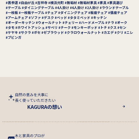
表参道
自由が丘
吉祥寺
横浜元町
無垢材
無垢材家具
家具
家具選び
テーブル
ダイニングテーブル
4人掛け
6人掛け
2人掛け
ラウンドテーブル
一枚板
一枚板テーブル
チェア
ダイニングチェア
板座チェア
張座チェア
アームチェア
ソファ
デスク
ベッド
タタミベッド
キッチン
オーダーキッチン
ウォールナット
チェリー
ハードメープル
ナラ
オーク
タモ
ホワイトアッシュ
サペリ
チーク
モンキーポッド
トチ
クス
セン
ケヤキ
サクラ
ボセ
ゼブラウッド
クラロウォールナット
カエデ
クリ
ニレ
ブビンガ
自然の恵みを大事に
長く使っていただきたい
KAGURAの想い
木と家具のプロが