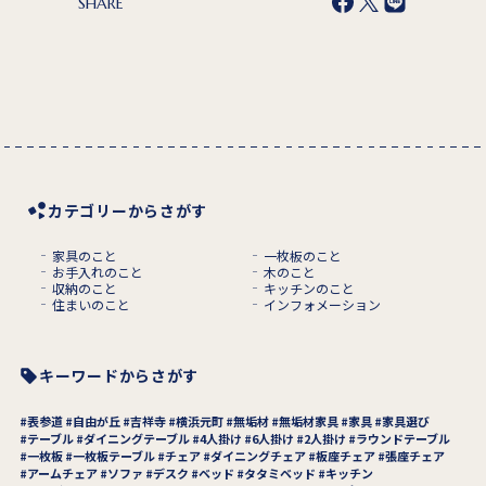
SHARE
カテゴリーからさがす
家具のこと
一枚板のこと
お手入れのこと
木のこと
収納のこと
キッチンのこと
住まいのこと
インフォメーション
キーワードからさがす
表参道
自由が丘
吉祥寺
横浜元町
無垢材
無垢材家具
家具
家具選び
テーブル
ダイニングテーブル
4人掛け
6人掛け
2人掛け
ラウンドテーブル
一枚板
一枚板テーブル
チェア
ダイニングチェア
板座チェア
張座チェア
アームチェア
ソファ
デスク
ベッド
タタミベッド
キッチン