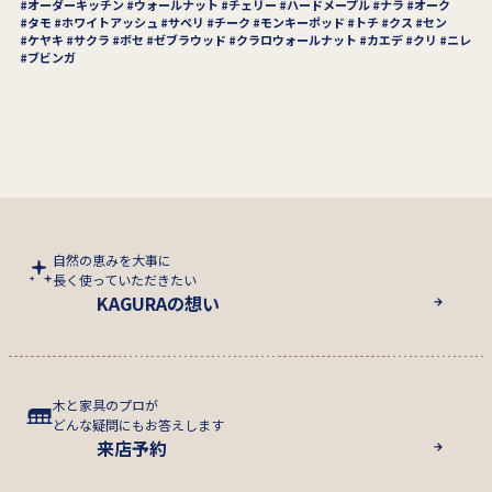
オーダーキッチン
ウォールナット
チェリー
ハードメープル
ナラ
オーク
タモ
ホワイトアッシュ
サペリ
チーク
モンキーポッド
トチ
クス
セン
ケヤキ
サクラ
ボセ
ゼブラウッド
クラロウォールナット
カエデ
クリ
ニレ
ブビンガ
自然の恵みを大事に
長く使っていただきたい
KAGURAの想い
木と家具のプロが
どんな疑問にもお答えします
来店予約