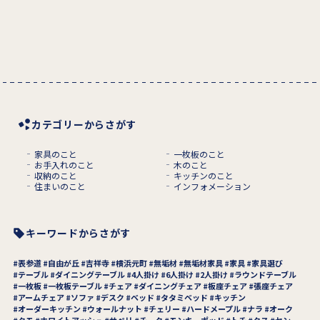
カテゴリーからさがす
家具のこと
一枚板のこと
お手入れのこと
木のこと
収納のこと
キッチンのこと
住まいのこと
インフォメーション
キーワードからさがす
表参道
自由が丘
吉祥寺
横浜元町
無垢材
無垢材家具
家具
家具選び
テーブル
ダイニングテーブル
4人掛け
6人掛け
2人掛け
ラウンドテーブル
一枚板
一枚板テーブル
チェア
ダイニングチェア
板座チェア
張座チェア
アームチェア
ソファ
デスク
ベッド
タタミベッド
キッチン
オーダーキッチン
ウォールナット
チェリー
ハードメープル
ナラ
オーク
タモ
ホワイトアッシュ
サペリ
チーク
モンキーポッド
トチ
クス
セン