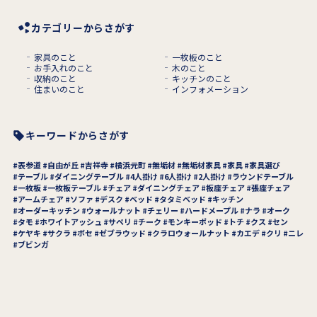
カテゴリーからさがす
家具のこと
一枚板のこと
お手入れのこと
木のこと
収納のこと
キッチンのこと
住まいのこと
インフォメーション
キーワードからさがす
表参道
自由が丘
吉祥寺
横浜元町
無垢材
無垢材家具
家具
家具選び
テーブル
ダイニングテーブル
4人掛け
6人掛け
2人掛け
ラウンドテーブル
一枚板
一枚板テーブル
チェア
ダイニングチェア
板座チェア
張座チェア
アームチェア
ソファ
デスク
ベッド
タタミベッド
キッチン
オーダーキッチン
ウォールナット
チェリー
ハードメープル
ナラ
オーク
タモ
ホワイトアッシュ
サペリ
チーク
モンキーポッド
トチ
クス
セン
ケヤキ
サクラ
ボセ
ゼブラウッド
クラロウォールナット
カエデ
クリ
ニレ
ブビンガ