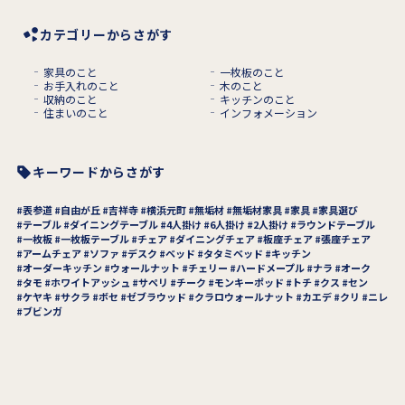
カテゴリーからさがす
家具のこと
一枚板のこと
お手入れのこと
木のこと
収納のこと
キッチンのこと
住まいのこと
インフォメーション
キーワードからさがす
表参道
自由が丘
吉祥寺
横浜元町
無垢材
無垢材家具
家具
家具選び
テーブル
ダイニングテーブル
4人掛け
6人掛け
2人掛け
ラウンドテーブル
一枚板
一枚板テーブル
チェア
ダイニングチェア
板座チェア
張座チェア
アームチェア
ソファ
デスク
ベッド
タタミベッド
キッチン
オーダーキッチン
ウォールナット
チェリー
ハードメープル
ナラ
オーク
タモ
ホワイトアッシュ
サペリ
チーク
モンキーポッド
トチ
クス
セン
ケヤキ
サクラ
ボセ
ゼブラウッド
クラロウォールナット
カエデ
クリ
ニレ
ブビンガ