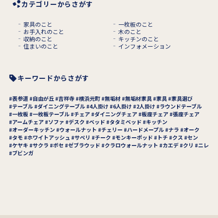
カテゴリーからさがす
家具のこと
一枚板のこと
お手入れのこと
木のこと
収納のこと
キッチンのこと
住まいのこと
インフォメーション
キーワードからさがす
表参道
自由が丘
吉祥寺
横浜元町
無垢材
無垢材家具
家具
家具選び
テーブル
ダイニングテーブル
4人掛け
6人掛け
2人掛け
ラウンドテーブル
一枚板
一枚板テーブル
チェア
ダイニングチェア
板座チェア
張座チェア
アームチェア
ソファ
デスク
ベッド
タタミベッド
キッチン
オーダーキッチン
ウォールナット
チェリー
ハードメープル
ナラ
オーク
タモ
ホワイトアッシュ
サペリ
チーク
モンキーポッド
トチ
クス
セン
ケヤキ
サクラ
ボセ
ゼブラウッド
クラロウォールナット
カエデ
クリ
ニレ
ブビンガ