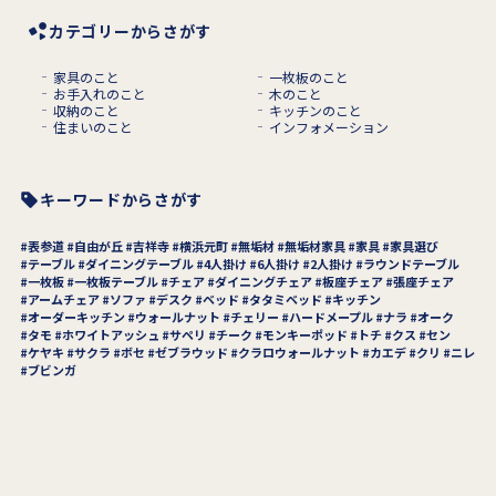
カテゴリーからさがす
家具のこと
一枚板のこと
お手入れのこと
木のこと
収納のこと
キッチンのこと
住まいのこと
インフォメーション
キーワードからさがす
表参道
自由が丘
吉祥寺
横浜元町
無垢材
無垢材家具
家具
家具選び
テーブル
ダイニングテーブル
4人掛け
6人掛け
2人掛け
ラウンドテーブル
一枚板
一枚板テーブル
チェア
ダイニングチェア
板座チェア
張座チェア
アームチェア
ソファ
デスク
ベッド
タタミベッド
キッチン
オーダーキッチン
ウォールナット
チェリー
ハードメープル
ナラ
オーク
タモ
ホワイトアッシュ
サペリ
チーク
モンキーポッド
トチ
クス
セン
ケヤキ
サクラ
ボセ
ゼブラウッド
クラロウォールナット
カエデ
クリ
ニレ
ブビンガ