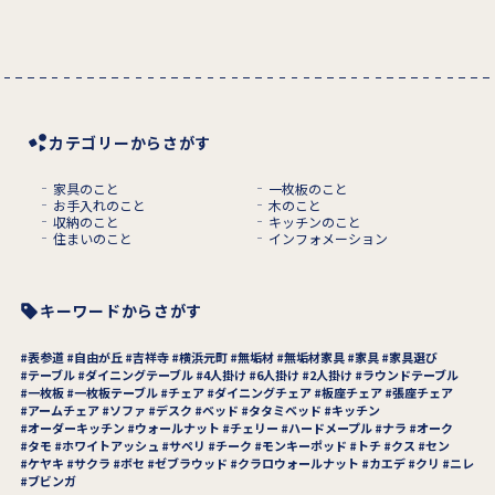
カテゴリーからさがす
家具のこと
一枚板のこと
お手入れのこと
木のこと
収納のこと
キッチンのこと
住まいのこと
インフォメーション
キーワードからさがす
表参道
自由が丘
吉祥寺
横浜元町
無垢材
無垢材家具
家具
家具選び
テーブル
ダイニングテーブル
4人掛け
6人掛け
2人掛け
ラウンドテーブル
一枚板
一枚板テーブル
チェア
ダイニングチェア
板座チェア
張座チェア
アームチェア
ソファ
デスク
ベッド
タタミベッド
キッチン
オーダーキッチン
ウォールナット
チェリー
ハードメープル
ナラ
オーク
タモ
ホワイトアッシュ
サペリ
チーク
モンキーポッド
トチ
クス
セン
ケヤキ
サクラ
ボセ
ゼブラウッド
クラロウォールナット
カエデ
クリ
ニレ
ブビンガ