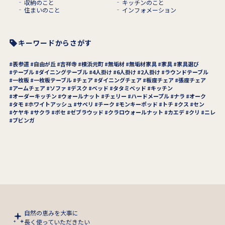
収納のこと
キッチンのこと
住まいのこと
インフォメーション
キーワードからさがす
表参道
自由が丘
吉祥寺
横浜元町
無垢材
無垢材家具
家具
家具選び
テーブル
ダイニングテーブル
4人掛け
6人掛け
2人掛け
ラウンドテーブル
一枚板
一枚板テーブル
チェア
ダイニングチェア
板座チェア
張座チェア
アームチェア
ソファ
デスク
ベッド
タタミベッド
キッチン
オーダーキッチン
ウォールナット
チェリー
ハードメープル
ナラ
オーク
タモ
ホワイトアッシュ
サペリ
チーク
モンキーポッド
トチ
クス
セン
ケヤキ
サクラ
ボセ
ゼブラウッド
クラロウォールナット
カエデ
クリ
ニレ
ブビンガ
自然の恵みを大事に
長く使っていただきたい