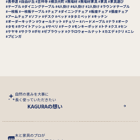
表参道
自由が丘
吉祥寺
横浜元町
無垢材
無垢材家具
家具
家具選び
テーブル
ダイニングテーブル
4人掛け
6人掛け
2人掛け
ラウンドテーブル
一枚板
一枚板テーブル
チェア
ダイニングチェア
板座チェア
張座チェア
アームチェア
ソファ
デスク
ベッド
タタミベッド
キッチン
オーダーキッチン
ウォールナット
チェリー
ハードメープル
ナラ
オーク
タモ
ホワイトアッシュ
サペリ
チーク
モンキーポッド
トチ
クス
セン
ケヤキ
サクラ
ボセ
ゼブラウッド
クラロウォールナット
カエデ
クリ
ニレ
ブビンガ
自然の恵みを大事に
長く使っていただきたい
KAGURAの想い
木と家具のプロが