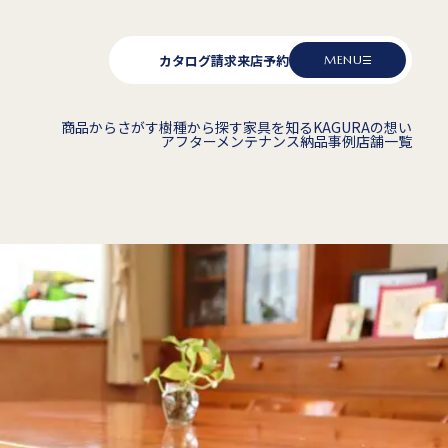
カタログ請求
来店予約
MENU
商品からさがす
樹種から探す
家具を知る
KAGURAの想い
アフターメンテナンス
納品事例
店舗一覧