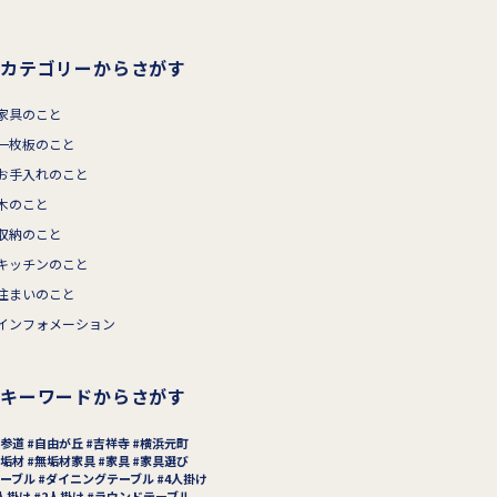
カテゴリーからさがす
家具のこと
一枚板のこと
お手入れのこと
木のこと
収納のこと
キッチンのこと
住まいのこと
インフォメーション
キーワードからさがす
参道
自由が丘
吉祥寺
横浜元町
垢材
無垢材家具
家具
家具選び
ーブル
ダイニングテーブル
4人掛け
人掛け
2人掛け
ラウンドテーブル