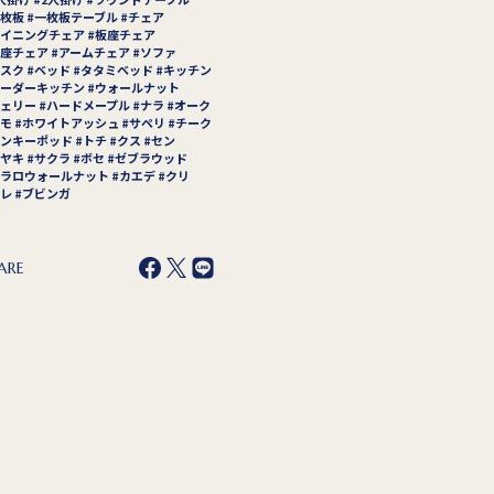
枚板
一枚板テーブル
チェア
イニングチェア
板座チェア
座チェア
アームチェア
ソファ
スク
ベッド
タタミベッド
キッチン
ーダーキッチン
ウォールナット
ェリー
ハードメープル
ナラ
オーク
モ
ホワイトアッシュ
サペリ
チーク
ンキーポッド
トチ
クス
セン
ヤキ
サクラ
ボセ
ゼブラウッド
ラロウォールナット
カエデ
クリ
レ
ブビンガ
ARE