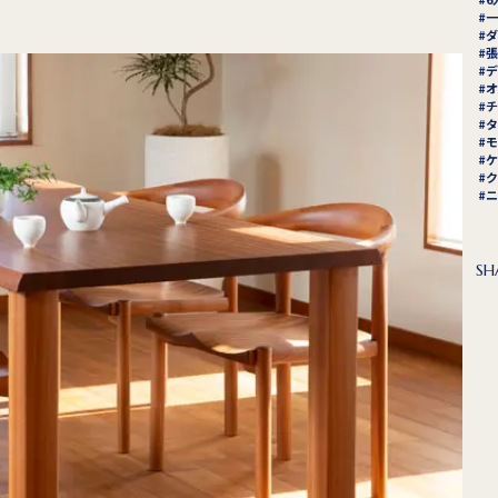
一
ダ
張
デ
オ
チ
タ
モ
ケ
ク
ニ
SH