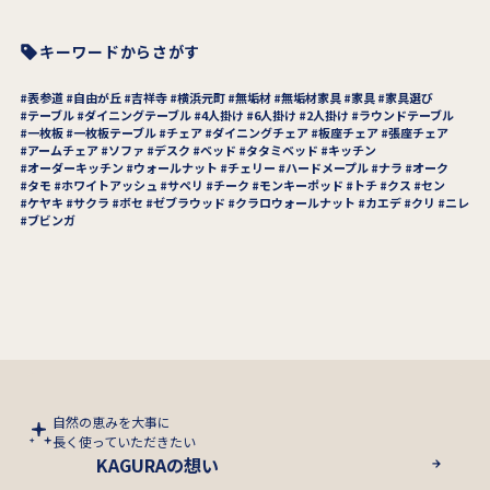
キーワードからさがす
表参道
自由が丘
吉祥寺
横浜元町
無垢材
無垢材家具
家具
家具選び
テーブル
ダイニングテーブル
4人掛け
6人掛け
2人掛け
ラウンドテーブル
一枚板
一枚板テーブル
チェア
ダイニングチェア
板座チェア
張座チェア
アームチェア
ソファ
デスク
ベッド
タタミベッド
キッチン
オーダーキッチン
ウォールナット
チェリー
ハードメープル
ナラ
オーク
タモ
ホワイトアッシュ
サペリ
チーク
モンキーポッド
トチ
クス
セン
ケヤキ
サクラ
ボセ
ゼブラウッド
クラロウォールナット
カエデ
クリ
ニレ
ブビンガ
自然の恵みを大事に
長く使っていただきたい
KAGURAの想い