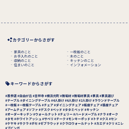
カテゴリーからさがす
家具のこと
一枚板のこと
お手入れのこと
木のこと
収納のこと
キッチンのこと
住まいのこと
インフォメーション
キーワードからさがす
表参道
自由が丘
吉祥寺
横浜元町
無垢材
無垢材家具
家具
家具選び
テーブル
ダイニングテーブル
4人掛け
6人掛け
2人掛け
ラウンドテーブル
一枚板
一枚板テーブル
チェア
ダイニングチェア
板座チェア
張座チェア
アームチェア
ソファ
デスク
ベッド
タタミベッド
キッチン
オーダーキッチン
ウォールナット
チェリー
ハードメープル
ナラ
オーク
タモ
ホワイトアッシュ
サペリ
チーク
モンキーポッド
トチ
クス
セン
ケヤキ
サクラ
ボセ
ゼブラウッド
クラロウォールナット
カエデ
クリ
ニレ
ブビンガ