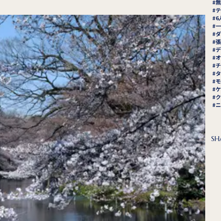
無
テ
6
一
ダ
張
デ
オ
チ
タ
モ
ケ
ク
ニ
SH