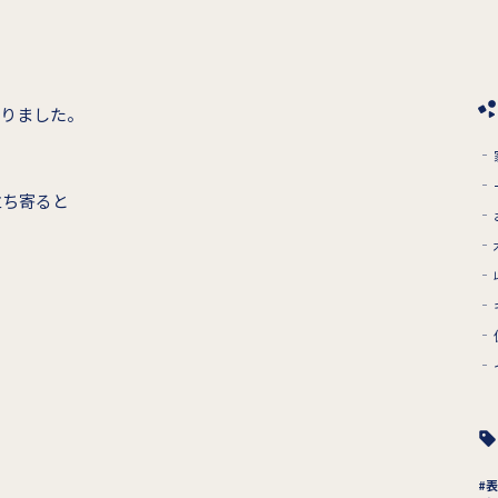
なりました。
立ち寄ると
、
表