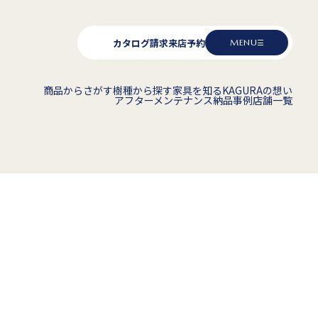
カタログ請求
来店予約
MENU
商品からさがす
樹種から探す
家具を知る
KAGURAの想い
アフターメンテナンス
納品事例
店舗一覧