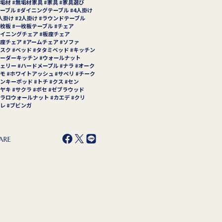
垢材
無垢材家具
家具
家具選び
ーブル
ダイニングテーブル
4人掛け
人掛け
2人掛け
ラウンドテーブル
枚板
一枚板テーブル
チェア
イニングチェア
板座チェア
座チェア
アームチェア
ソファ
スク
ベッド
タタミベッド
キッチン
ーダーキッチン
ウォールナット
ェリー
ハードメープル
ナラ
オーク
モ
ホワイトアッシュ
サペリ
チーク
ンキーポッド
トチ
クス
セン
ヤキ
サクラ
ボセ
ゼブラウッド
ラロウォールナット
カエデ
クリ
レ
ブビンガ
ARE