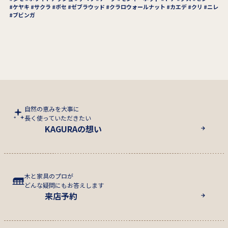
ケヤキ
サクラ
ボセ
ゼブラウッド
クラロウォールナット
カエデ
クリ
ニレ
ブビンガ
自然の恵みを大事に
長く使っていただきたい
KAGURAの想い
木と家具のプロが
どんな疑問にもお答えします
来店予約