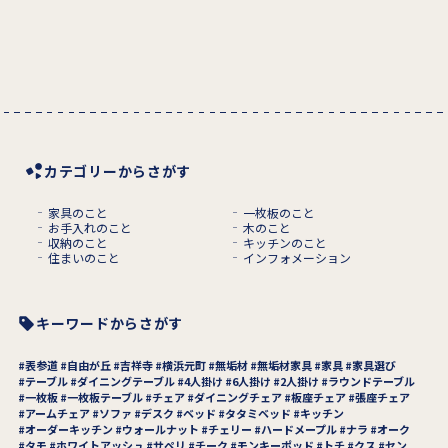
カテゴリーからさがす
家具のこと
一枚板のこと
お手入れのこと
木のこと
収納のこと
キッチンのこと
住まいのこと
インフォメーション
キーワードからさがす
表参道
自由が丘
吉祥寺
横浜元町
無垢材
無垢材家具
家具
家具選び
テーブル
ダイニングテーブル
4人掛け
6人掛け
2人掛け
ラウンドテーブル
一枚板
一枚板テーブル
チェア
ダイニングチェア
板座チェア
張座チェア
アームチェア
ソファ
デスク
ベッド
タタミベッド
キッチン
オーダーキッチン
ウォールナット
チェリー
ハードメープル
ナラ
オーク
タモ
ホワイトアッシュ
サペリ
チーク
モンキーポッド
トチ
クス
セン