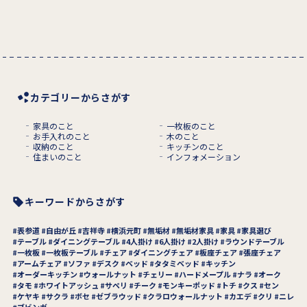
カテゴリーからさがす
家具のこと
一枚板のこと
お手入れのこと
木のこと
収納のこと
キッチンのこと
住まいのこと
インフォメーション
キーワードからさがす
表参道
自由が丘
吉祥寺
横浜元町
無垢材
無垢材家具
家具
家具選び
テーブル
ダイニングテーブル
4人掛け
6人掛け
2人掛け
ラウンドテーブル
一枚板
一枚板テーブル
チェア
ダイニングチェア
板座チェア
張座チェア
アームチェア
ソファ
デスク
ベッド
タタミベッド
キッチン
オーダーキッチン
ウォールナット
チェリー
ハードメープル
ナラ
オーク
タモ
ホワイトアッシュ
サペリ
チーク
モンキーポッド
トチ
クス
セン
ケヤキ
サクラ
ボセ
ゼブラウッド
クラロウォールナット
カエデ
クリ
ニレ
ブビンガ