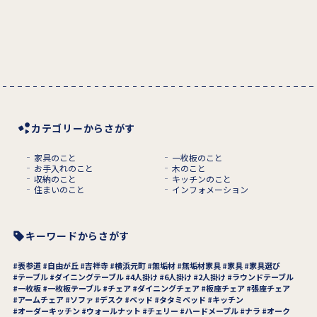
カテゴリーからさがす
家具のこと
一枚板のこと
お手入れのこと
木のこと
収納のこと
キッチンのこと
住まいのこと
インフォメーション
キーワードからさがす
表参道
自由が丘
吉祥寺
横浜元町
無垢材
無垢材家具
家具
家具選び
テーブル
ダイニングテーブル
4人掛け
6人掛け
2人掛け
ラウンドテーブル
一枚板
一枚板テーブル
チェア
ダイニングチェア
板座チェア
張座チェア
アームチェア
ソファ
デスク
ベッド
タタミベッド
キッチン
オーダーキッチン
ウォールナット
チェリー
ハードメープル
ナラ
オーク