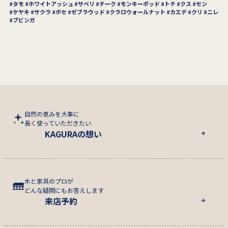
タモ
ホワイトアッシュ
サペリ
チーク
モンキーポッド
トチ
クス
セン
ケヤキ
サクラ
ボセ
ゼブラウッド
クラロウォールナット
カエデ
クリ
ニレ
ブビンガ
自然の恵みを大事に
長く使っていただきたい
KAGURAの想い
木と家具のプロが
どんな疑問にもお答えします
来店予約