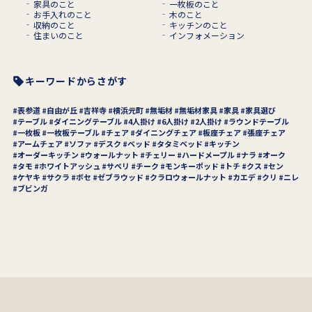
家具のこと
一枚板のこと
お手入れのこと
木のこと
収納のこと
キッチンのこと
住まいのこと
インフォメーション
キーワードからさがす
表参道
自由が丘
吉祥寺
横浜元町
無垢材
無垢材家具
家具
家具選び
テーブル
ダイニングテーブル
4人掛け
6人掛け
2人掛け
ラウンドテーブル
一枚板
一枚板テーブル
チェア
ダイニングチェア
板座チェア
張座チェア
アームチェア
ソファ
デスク
ベッド
タタミベッド
キッチン
オーダーキッチン
ウォールナット
チェリー
ハードメープル
ナラ
オーク
タモ
ホワイトアッシュ
サペリ
チーク
モンキーポッド
トチ
クス
セン
ケヤキ
サクラ
ボセ
ゼブラウッド
クラロウォールナット
カエデ
クリ
ニレ
ブビンガ