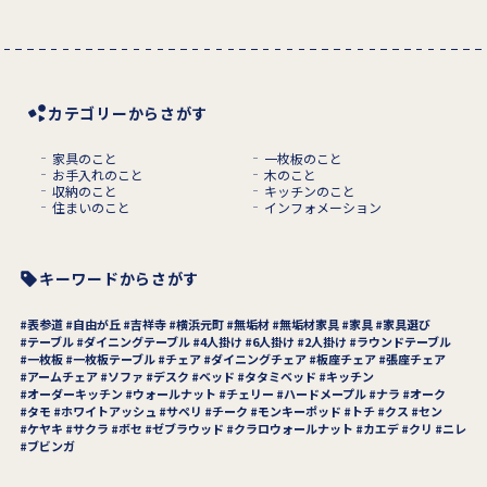
カテゴリーからさがす
家具のこと
一枚板のこと
お手入れのこと
木のこと
収納のこと
キッチンのこと
住まいのこと
インフォメーション
キーワードからさがす
表参道
自由が丘
吉祥寺
横浜元町
無垢材
無垢材家具
家具
家具選び
テーブル
ダイニングテーブル
4人掛け
6人掛け
2人掛け
ラウンドテーブル
一枚板
一枚板テーブル
チェア
ダイニングチェア
板座チェア
張座チェア
アームチェア
ソファ
デスク
ベッド
タタミベッド
キッチン
オーダーキッチン
ウォールナット
チェリー
ハードメープル
ナラ
オーク
タモ
ホワイトアッシュ
サペリ
チーク
モンキーポッド
トチ
クス
セン
ケヤキ
サクラ
ボセ
ゼブラウッド
クラロウォールナット
カエデ
クリ
ニレ
ブビンガ