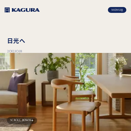
MENU
日光へ
2012.10.18
SCROLL DOWN