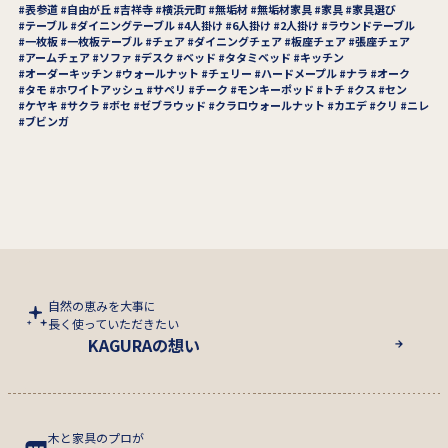
表参道
自由が丘
吉祥寺
横浜元町
無垢材
無垢材家具
家具
家具選び
テーブル
ダイニングテーブル
4人掛け
6人掛け
2人掛け
ラウンドテーブル
一枚板
一枚板テーブル
チェア
ダイニングチェア
板座チェア
張座チェア
アームチェア
ソファ
デスク
ベッド
タタミベッド
キッチン
オーダーキッチン
ウォールナット
チェリー
ハードメープル
ナラ
オーク
タモ
ホワイトアッシュ
サペリ
チーク
モンキーポッド
トチ
クス
セン
ケヤキ
サクラ
ボセ
ゼブラウッド
クラロウォールナット
カエデ
クリ
ニレ
ブビンガ
自然の恵みを大事に
長く使っていただきたい
KAGURAの想い
木と家具のプロが