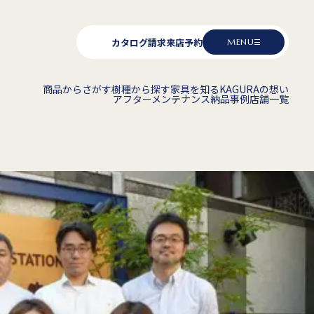
カタログ請求
来店予約
MENU
商品からさがす
樹種から探す
家具を知る
KAGURAの想い
アフターメンテナンス
納品事例
店舗一覧