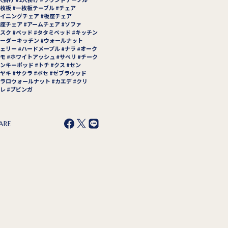
枚板
一枚板テーブル
チェア
イニングチェア
板座チェア
座チェア
アームチェア
ソファ
スク
ベッド
タタミベッド
キッチン
ーダーキッチン
ウォールナット
ェリー
ハードメープル
ナラ
オーク
モ
ホワイトアッシュ
サペリ
チーク
ンキーポッド
トチ
クス
セン
ヤキ
サクラ
ボセ
ゼブラウッド
ラロウォールナット
カエデ
クリ
レ
ブビンガ
ARE