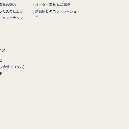
家具の魅力
オーダー家具 納品事例
うための仕上げ
建築家とのコラボレーショ
ン
ーメンテナンス
ンツ
せ
ち情報（コラム）
集