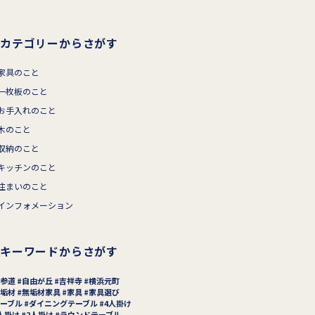
カテゴリーからさがす
家具のこと
一枚板のこと
お手入れのこと
木のこと
収納のこと
キッチンのこと
住まいのこと
インフォメーション
キーワードからさがす
参道
自由が丘
吉祥寺
横浜元町
垢材
無垢材家具
家具
家具選び
ーブル
ダイニングテーブル
4人掛け
人掛け
2人掛け
ラウンドテーブル