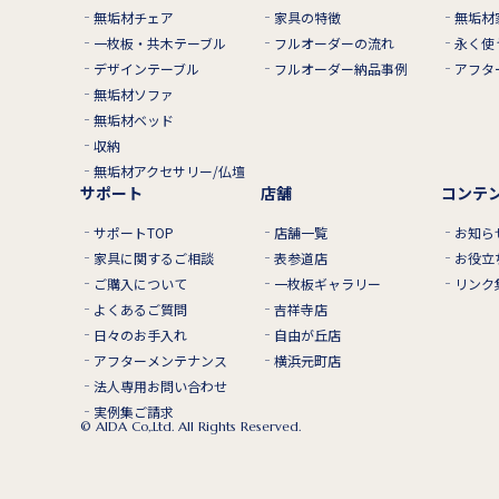
無垢材チェア
家具の特徴
無垢材
一枚板・共木テーブル
フルオーダーの流れ
永く使
デザインテーブル
フルオーダー納品事例
アフタ
無垢材ソファ
無垢材ベッド
収納
無垢材アクセサリー/仏壇
サポート
店舗
コンテ
サポートTOP
店舗一覧
お知ら
家具に関するご相談
表参道店
お役立
ご購入について
一枚板ギャラリー
リンク
よくあるご質問
吉祥寺店
日々のお手入れ
自由が丘店
アフターメンテナンス
横浜元町店
法人専用お問い合わせ
実例集ご請求
© AIDA Co,.Ltd. All Rights Reserved.