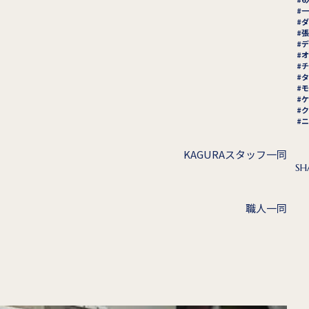
一
ダ
張
デ
オ
チ
タ
モ
ケ
ク
ニ
KAGURAスタッフ一同
SH
職人一同