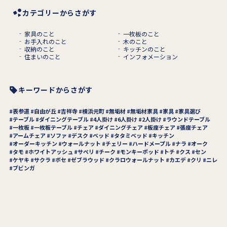
カテゴリーからさがす
家具のこと
一枚板のこと
お手入れのこと
木のこと
収納のこと
キッチンのこと
住まいのこと
インフォメーション
キーワードからさがす
表参道
自由が丘
吉祥寺
横浜元町
無垢材
無垢材家具
家具
家具選び
テーブル
ダイニングテーブル
4人掛け
6人掛け
2人掛け
ラウンドテーブル
一枚板
一枚板テーブル
チェア
ダイニングチェア
板座チェア
張座チェア
アームチェア
ソファ
デスク
ベッド
タタミベッド
キッチン
オーダーキッチン
ウォールナット
チェリー
ハードメープル
ナラ
オーク
タモ
ホワイトアッシュ
サペリ
チーク
モンキーポッド
トチ
クス
セン
ケヤキ
サクラ
ボセ
ゼブラウッド
クラロウォールナット
カエデ
クリ
ニレ
ブビンガ