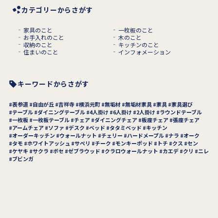
カテゴリーからさがす
家具のこと
一枚板のこと
お手入れのこと
木のこと
収納のこと
キッチンのこと
住まいのこと
インフォメーション
キーワードからさがす
表参道
自由が丘
吉祥寺
横浜元町
無垢材
無垢材家具
家具
家具選び
テーブル
ダイニングテーブル
4人掛け
6人掛け
2人掛け
ラウンドテーブル
一枚板
一枚板テーブル
チェア
ダイニングチェア
板座チェア
張座チェア
アームチェア
ソファ
デスク
ベッド
タタミベッド
キッチン
オーダーキッチン
ウォールナット
チェリー
ハードメープル
ナラ
オーク
タモ
ホワイトアッシュ
サペリ
チーク
モンキーポッド
トチ
クス
セン
ケヤキ
サクラ
ボセ
ゼブラウッド
クラロウォールナット
カエデ
クリ
ニレ
ブビンガ