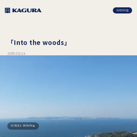
MENU
「Into the woods」
2015.02.24
SCROLL DOWN