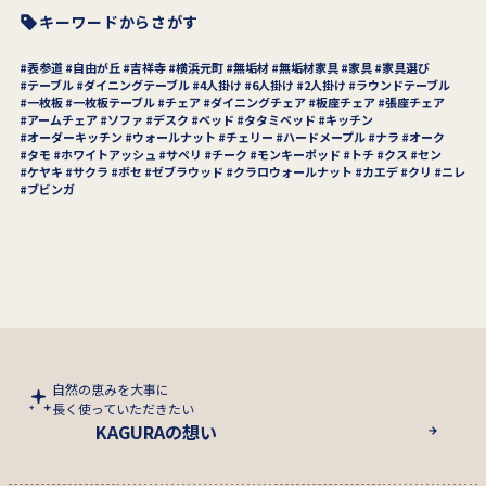
キーワードからさがす
表参道
自由が丘
吉祥寺
横浜元町
無垢材
無垢材家具
家具
家具選び
テーブル
ダイニングテーブル
4人掛け
6人掛け
2人掛け
ラウンドテーブル
一枚板
一枚板テーブル
チェア
ダイニングチェア
板座チェア
張座チェア
アームチェア
ソファ
デスク
ベッド
タタミベッド
キッチン
オーダーキッチン
ウォールナット
チェリー
ハードメープル
ナラ
オーク
タモ
ホワイトアッシュ
サペリ
チーク
モンキーポッド
トチ
クス
セン
ケヤキ
サクラ
ボセ
ゼブラウッド
クラロウォールナット
カエデ
クリ
ニレ
ブビンガ
自然の恵みを大事に
長く使っていただきたい
KAGURAの想い