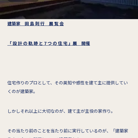
建築家 田 島 則 行 展 覧 会
「 設 計 の 軌 跡 と 7 つ の 住 宅 」展 開催
住宅作りのプロとして、その英知や感性を建て主に提供してい
くのが建築家。
しかしそれ以上に大切なのが、建て主が主役の家作り。
その当たり前のことを当たり前に実行しているのが、「建築家