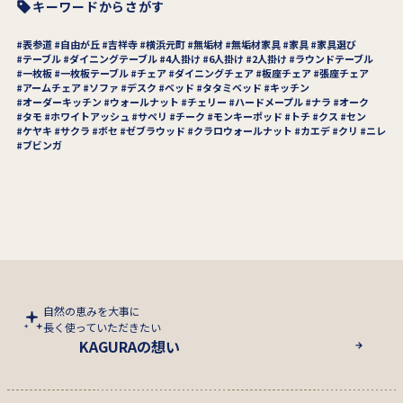
キーワードからさがす
表参道
自由が丘
吉祥寺
横浜元町
無垢材
無垢材家具
家具
家具選び
テーブル
ダイニングテーブル
4人掛け
6人掛け
2人掛け
ラウンドテーブル
一枚板
一枚板テーブル
チェア
ダイニングチェア
板座チェア
張座チェア
アームチェア
ソファ
デスク
ベッド
タタミベッド
キッチン
オーダーキッチン
ウォールナット
チェリー
ハードメープル
ナラ
オーク
タモ
ホワイトアッシュ
サペリ
チーク
モンキーポッド
トチ
クス
セン
ケヤキ
サクラ
ボセ
ゼブラウッド
クラロウォールナット
カエデ
クリ
ニレ
ブビンガ
自然の恵みを大事に
長く使っていただきたい
KAGURAの想い