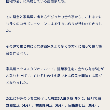
住宅の会」に所属している建築家たち。
その理念と家具蔵の考え方がぴったり合う事から、これまでに
も多くのコラボレーションによる住まい作りが行われてきまし
た。
その建て主と共に歩む建築家をより多くの方々に知って頂く機
会を作るべく、
家具蔵ハウススタジオにおいて、建築家住宅の会から有志5名が
名乗りを上げて、それぞれの住宅展である個展を開催する運び
となりました。
2/21に好評のうちに終了した
有志5人展
を皮切りに、隔月で
瀬
野和広氏（4月）
、
村山隆司氏（6月）
、
田島則行氏（8月）
、