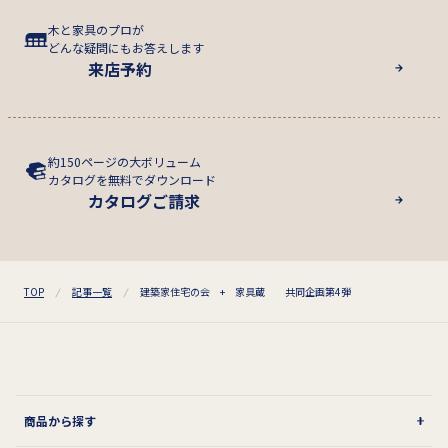
木と家具のプロが
どんな疑問にもお答えします
来店予約
約150ページの大ボリューム
カタログを無料でダウンロード
カタログご請求
TOP
記事一覧
建築家住宅の会 + 家具蔵 共同企画第4弾
商品から探す