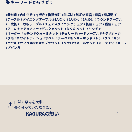
キーワードからさがす
表参道
自由が丘
吉祥寺
横浜元町
無垢材
無垢材家具
家具
家具選び
テーブル
ダイニングテーブル
4人掛け
6人掛け
2人掛け
ラウンドテーブル
一枚板
一枚板テーブル
チェア
ダイニングチェア
板座チェア
張座チェア
アームチェア
ソファ
デスク
ベッド
タタミベッド
キッチン
オーダーキッチン
ウォールナット
チェリー
ハードメープル
ナラ
オーク
タモ
ホワイトアッシュ
サペリ
チーク
モンキーポッド
トチ
クス
セン
ケヤキ
サクラ
ボセ
ゼブラウッド
クラロウォールナット
カエデ
クリ
ニレ
ブビンガ
自然の恵みを大事に
長く使っていただきたい
KAGURAの想い