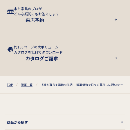
木と家具のプロが
どんな疑問にもお答えします
来店予約
約150ページの大ボリューム
カタログを無料でダウンロード
カタログご請求
TOP
記事一覧
「緑と暮らす素敵な生活 -観葉植物で日々の暮らしに潤いを・第2回-」
商品から探す