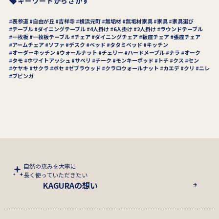
キーワードからさがす
表参道
自由が丘
吉祥寺
横浜元町
無垢材
無垢材家具
家具
家具選び
テーブル
ダイニングテーブル
4人掛け
6人掛け
2人掛け
ラウンドテーブル
一枚板
一枚板テーブル
チェア
ダイニングチェア
板座チェア
張座チェア
アームチェア
ソファ
デスク
ベッド
タタミベッド
キッチン
オーダーキッチン
ウォールナット
チェリー
ハードメープル
ナラ
オーク
タモ
ホワイトアッシュ
サペリ
チーク
モンキーポッド
トチ
クス
セン
ケヤキ
サクラ
ボセ
ゼブラウッド
クラロウォールナット
カエデ
クリ
ニレ
ブビンガ
自然の恵みを大事に
長く使っていただきたい
KAGURAの想い