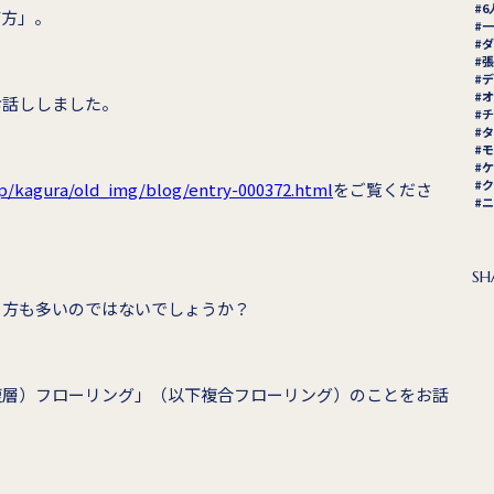
6
び方」。
一
ダ
張
デ
オ
お話ししました。
チ
タ
モ
ケ
ク
.jp/kagura/old_img/blog/entry-000372.html
をご覧くださ
ニ
SH
う方も多いのではないでしょうか？
複層）フローリング」（以下複合フローリング）のことをお話