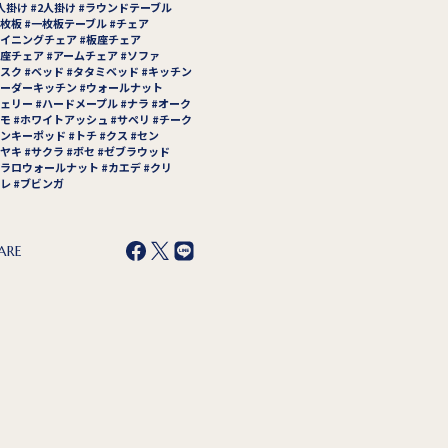
人掛け
2人掛け
ラウンドテーブル
枚板
一枚板テーブル
チェア
イニングチェア
板座チェア
座チェア
アームチェア
ソファ
スク
ベッド
タタミベッド
キッチン
ーダーキッチン
ウォールナット
ェリー
ハードメープル
ナラ
オーク
モ
ホワイトアッシュ
サペリ
チーク
ンキーポッド
トチ
クス
セン
ヤキ
サクラ
ボセ
ゼブラウッド
ラロウォールナット
カエデ
クリ
レ
ブビンガ
ARE