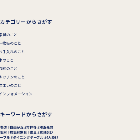
カテゴリーからさがす
家具のこと
一枚板のこと
お手入れのこと
木のこと
収納のこと
キッチンのこと
住まいのこと
インフォメーション
キーワードからさがす
参道
自由が丘
吉祥寺
横浜元町
垢材
無垢材家具
家具
家具選び
ーブル
ダイニングテーブル
4人掛け