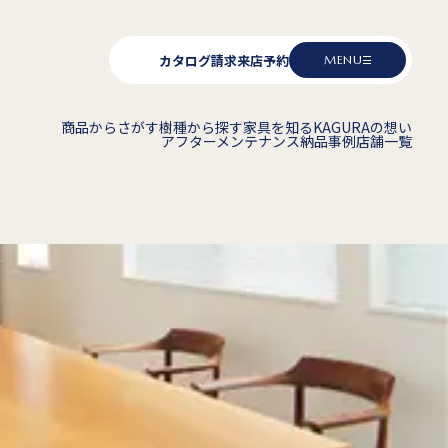
カタログ請求
来店予約
MENU
商品からさがす
樹種から探す
家具を知る
KAGURAの想い
アフターメンテナンス
納品事例
店舗一覧