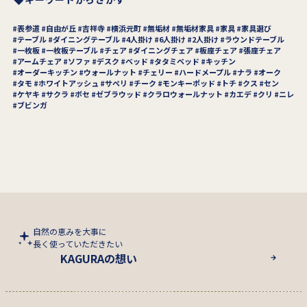
表参道
自由が丘
吉祥寺
横浜元町
無垢材
無垢材家具
家具
家具選び
テーブル
ダイニングテーブル
4人掛け
6人掛け
2人掛け
ラウンドテーブル
一枚板
一枚板テーブル
チェア
ダイニングチェア
板座チェア
張座チェア
アームチェア
ソファ
デスク
ベッド
タタミベッド
キッチン
オーダーキッチン
ウォールナット
チェリー
ハードメープル
ナラ
オーク
タモ
ホワイトアッシュ
サペリ
チーク
モンキーポッド
トチ
クス
セン
ケヤキ
サクラ
ボセ
ゼブラウッド
クラロウォールナット
カエデ
クリ
ニレ
ブビンガ
自然の恵みを大事に
長く使っていただきたい
KAGURAの想い