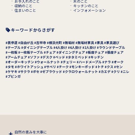
お手入れのこと
木のこと
収納のこと
キッチンのこと
住まいのこと
インフォメーション
キーワードからさがす
表参道
自由が丘
吉祥寺
横浜元町
無垢材
無垢材家具
家具
家具選び
テーブル
ダイニングテーブル
4人掛け
6人掛け
2人掛け
ラウンドテーブル
一枚板
一枚板テーブル
チェア
ダイニングチェア
板座チェア
張座チェア
アームチェア
ソファ
デスク
ベッド
タタミベッド
キッチン
オーダーキッチン
ウォールナット
チェリー
ハードメープル
ナラ
オーク
タモ
ホワイトアッシュ
サペリ
チーク
モンキーポッド
トチ
クス
セン
ケヤキ
サクラ
ボセ
ゼブラウッド
クラロウォールナット
カエデ
クリ
ニレ
ブビンガ
自然の恵みを大事に