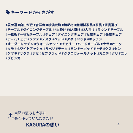
キーワードからさがす
表参道
自由が丘
吉祥寺
横浜元町
無垢材
無垢材家具
家具
家具選び
テーブル
ダイニングテーブル
4人掛け
6人掛け
2人掛け
ラウンドテーブル
一枚板
一枚板テーブル
チェア
ダイニングチェア
板座チェア
張座チェア
アームチェア
ソファ
デスク
ベッド
タタミベッド
キッチン
オーダーキッチン
ウォールナット
チェリー
ハードメープル
ナラ
オーク
タモ
ホワイトアッシュ
サペリ
チーク
モンキーポッド
トチ
クス
セン
ケヤキ
サクラ
ボセ
ゼブラウッド
クラロウォールナット
カエデ
クリ
ニレ
ブビンガ
自然の恵みを大事に
長く使っていただきたい
KAGURAの想い