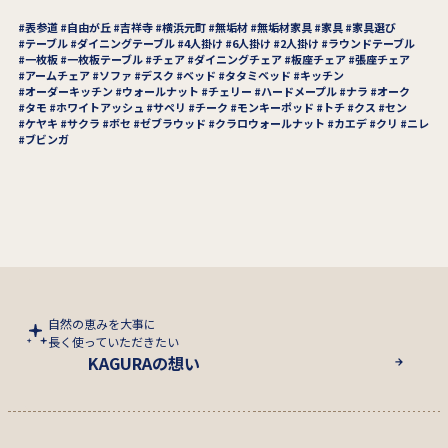
表参道
自由が丘
吉祥寺
横浜元町
無垢材
無垢材家具
家具
家具選び
テーブル
ダイニングテーブル
4人掛け
6人掛け
2人掛け
ラウンドテーブル
一枚板
一枚板テーブル
チェア
ダイニングチェア
板座チェア
張座チェア
アームチェア
ソファ
デスク
ベッド
タタミベッド
キッチン
オーダーキッチン
ウォールナット
チェリー
ハードメープル
ナラ
オーク
タモ
ホワイトアッシュ
サペリ
チーク
モンキーポッド
トチ
クス
セン
ケヤキ
サクラ
ボセ
ゼブラウッド
クラロウォールナット
カエデ
クリ
ニレ
ブビンガ
自然の恵みを大事に
長く使っていただきたい
KAGURAの想い