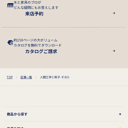
木と家具のプロが
どんな疑問にもお答えします
来店予約
約150ページの大ボリューム
カタログを無料でダウンロード
カタログご請求
TOP
記事一覧
人間工学と椅子 -その2-
商品から探す