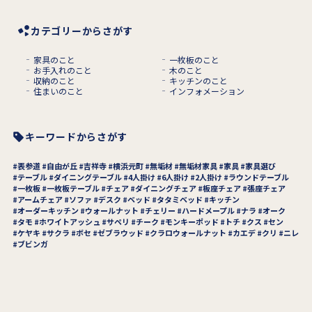
カテゴリーからさがす
家具のこと
一枚板のこと
お手入れのこと
木のこと
収納のこと
キッチンのこと
住まいのこと
インフォメーション
キーワードからさがす
表参道
自由が丘
吉祥寺
横浜元町
無垢材
無垢材家具
家具
家具選び
テーブル
ダイニングテーブル
4人掛け
6人掛け
2人掛け
ラウンドテーブル
一枚板
一枚板テーブル
チェア
ダイニングチェア
板座チェア
張座チェア
アームチェア
ソファ
デスク
ベッド
タタミベッド
キッチン
オーダーキッチン
ウォールナット
チェリー
ハードメープル
ナラ
オーク
タモ
ホワイトアッシュ
サペリ
チーク
モンキーポッド
トチ
クス
セン
ケヤキ
サクラ
ボセ
ゼブラウッド
クラロウォールナット
カエデ
クリ
ニレ
ブビンガ