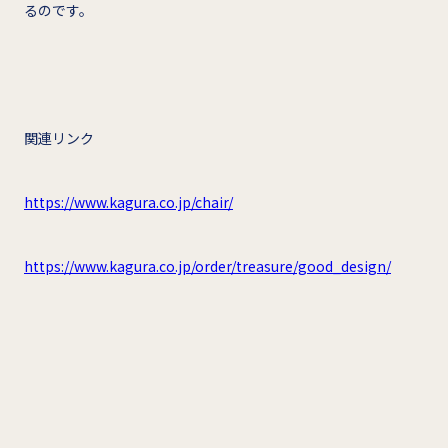
るのです。
関連リンク
https://www.kagura.co.jp/chair/
https://www.kagura.co.jp/order/treasure/good_design/