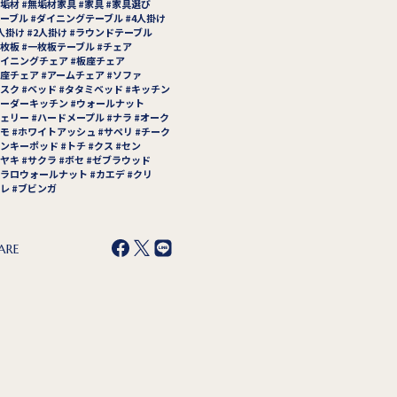
垢材
無垢材家具
家具
家具選び
ーブル
ダイニングテーブル
4人掛け
人掛け
2人掛け
ラウンドテーブル
枚板
一枚板テーブル
チェア
イニングチェア
板座チェア
座チェア
アームチェア
ソファ
スク
ベッド
タタミベッド
キッチン
ーダーキッチン
ウォールナット
ェリー
ハードメープル
ナラ
オーク
モ
ホワイトアッシュ
サペリ
チーク
ンキーポッド
トチ
クス
セン
ヤキ
サクラ
ボセ
ゼブラウッド
ラロウォールナット
カエデ
クリ
レ
ブビンガ
ARE