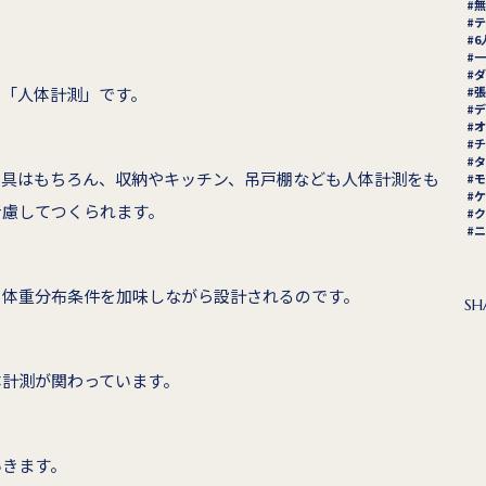
無
テ
6
一
ダ
の「人体計測」です。
張
デ
オ
チ
タ
家具はもちろん、収納やキッチン、吊戸棚なども人体計測をも
モ
ケ
考慮してつくられます。
ク
ニ
、体重分布条件を加味しながら設計されるのです。
SH
体計測が関わっています。
いきます。