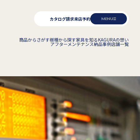
カタログ請求
来店予約
MENU
商品からさがす
樹種から探す
家具を知る
KAGURAの想い
アフターメンテナンス
納品事例
店舗一覧