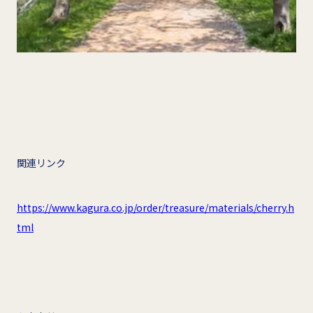
関連リンク
https://www.kagura.co.jp/order/treasure/materials/cherry.h
tml