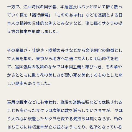
一方で、江戸時代の国学者、本居宣長はパッと咲いて儚く散っ
ていく様を「諸行無常」「もののあはれ」などを基調とする日
本人の精神の具体的な例えとみなすなど、後に続くサクラの捉
え方の根本を形成しました。
その豪華さ・壮健さ・樹齢の長さなどから文明開化の象徴とし
て人気を集め、東京から地方へ急速に拡大した明治時代を経
て、富国強兵の政策のなかでは軍国主義と結びつき、その華や
かさとともに散り花の美しさが潔い死を美化するものとした悲
しい歴史もありました。
軍用の薪木などにも使われ、戦後の道路拡張などで伐採される
ことも多かったサクラは次第に数を減らしていきますが、やは
り人の心に根差したサクラを愛でる気持ちは無くならず、街の
あちこちには桜並木が立ち並ぶようになり、名所となっている