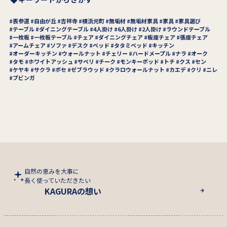
表参道
自由が丘
吉祥寺
横浜元町
無垢材
無垢材家具
家具
家具選び
テーブル
ダイニングテーブル
4人掛け
6人掛け
2人掛け
ラウンドテーブル
一枚板
一枚板テーブル
チェア
ダイニングチェア
板座チェア
張座チェア
アームチェア
ソファ
デスク
ベッド
タタミベッド
キッチン
オーダーキッチン
ウォールナット
チェリー
ハードメープル
ナラ
オーク
タモ
ホワイトアッシュ
サペリ
チーク
モンキーポッド
トチ
クス
セン
ケヤキ
サクラ
ボセ
ゼブラウッド
クラロウォールナット
カエデ
クリ
ニレ
ブビンガ
自然の恵みを大事に
長く使っていただきたい
KAGURAの想い