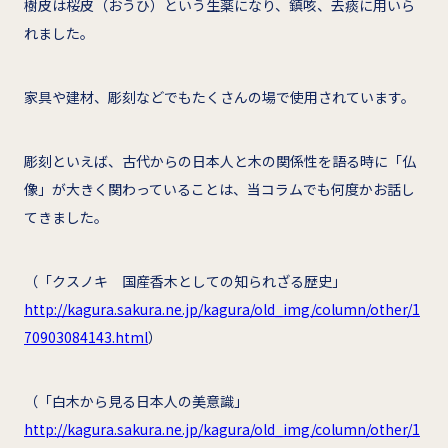
樹皮は桜皮（おうひ）という生薬になり、鎮咳、去痰に用いら
れました。
家具や建材、彫刻などでもたくさんの場で使用されています。
彫刻といえば、古代からの日本人と木の関係性を語る時に「仏
像」が大きく関わっていることは、当コラムでも何度かお話し
てきました。
（「クスノキ 国産香木としての知られざる歴史」
http://kagura.sakura.ne.jp/kagura/old_img/column/other/1
70903084143.html
）
（「白木から見る日本人の美意識」
http://kagura.sakura.ne.jp/kagura/old_img/column/other/1