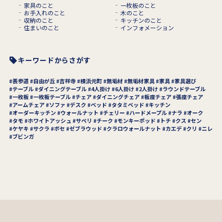
家具のこと
一枚板のこと
お手入れのこと
木のこと
収納のこと
キッチンのこと
住まいのこと
インフォメーション
キーワードからさがす
表参道
自由が丘
吉祥寺
横浜元町
無垢材
無垢材家具
家具
家具選び
テーブル
ダイニングテーブル
4人掛け
6人掛け
2人掛け
ラウンドテーブル
一枚板
一枚板テーブル
チェア
ダイニングチェア
板座チェア
張座チェア
アームチェア
ソファ
デスク
ベッド
タタミベッド
キッチン
オーダーキッチン
ウォールナット
チェリー
ハードメープル
ナラ
オーク
タモ
ホワイトアッシュ
サペリ
チーク
モンキーポッド
トチ
クス
セン
ケヤキ
サクラ
ボセ
ゼブラウッド
クラロウォールナット
カエデ
クリ
ニレ
ブビンガ