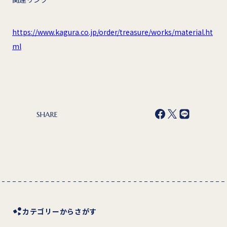
https://www.kagura.co.jp/order/treasure/works/material.ht
ml
SHARE
カテゴリーからさがす