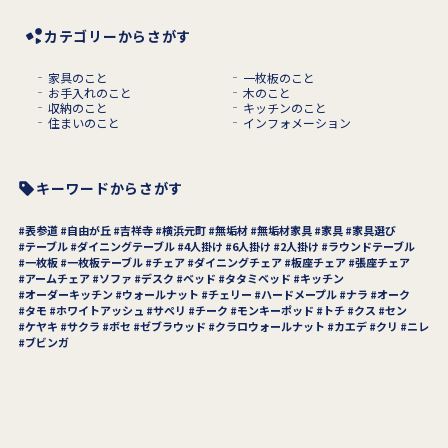
カテゴリーからさがす
家具のこと
一枚板のこと
お手入れのこと
木のこと
収納のこと
キッチンのこと
住まいのこと
インフォメーション
キーワードからさがす
表参道
自由が丘
吉祥寺
横浜元町
無垢材
無垢材家具
家具
家具選び
テーブル
ダイニングテーブル
4人掛け
6人掛け
2人掛け
ラウンドテーブル
一枚板
一枚板テーブル
チェア
ダイニングチェア
板座チェア
張座チェア
アームチェア
ソファ
デスク
ベッド
タタミベッド
キッチン
オーダーキッチン
ウォールナット
チェリー
ハードメープル
ナラ
オーク
タモ
ホワイトアッシュ
サペリ
チーク
モンキーポッド
トチ
クス
セン
ケヤキ
サクラ
ボセ
ゼブラウッド
クラロウォールナット
カエデ
クリ
ニレ
ブビンガ