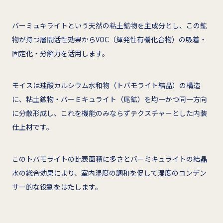
バーミュキライトという天然の粘土鉱物を主成分とし、この鉱
物が持つ層間活性効果からVOC（揮発性有機化合物）の吸着・
固定化・分解力を活用します。
モイスは珪酸カルシウム水和物（トバモライト結晶）の構造
に、粘土鉱物・バーミキュライト（尾鉱）を均一かつ同一方向
に分散形成し、これを機能のみならずテクスチャーとした内装
仕上材です。
このトバモライトの比表面積に多さとバーミキュライトの結晶
水の総合効果により、室内湿度の調和を促して湿度のコンデン
サー的な役割をはたします。