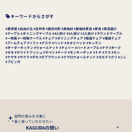
キーワードからさがす
表参道
自由が丘
吉祥寺
横浜元町
無垢材
無垢材家具
家具
家具選び
テーブル
ダイニングテーブル
4人掛け
6人掛け
2人掛け
ラウンドテーブル
一枚板
一枚板テーブル
チェア
ダイニングチェア
板座チェア
張座チェア
アームチェア
ソファ
デスク
ベッド
タタミベッド
キッチン
オーダーキッチン
ウォールナット
チェリー
ハードメープル
ナラ
オーク
タモ
ホワイトアッシュ
サペリ
チーク
モンキーポッド
トチ
クス
セン
ケヤキ
サクラ
ボセ
ゼブラウッド
クラロウォールナット
カエデ
クリ
ニレ
ブビンガ
自然の恵みを大事に
長く使っていただきたい
KAGURAの想い