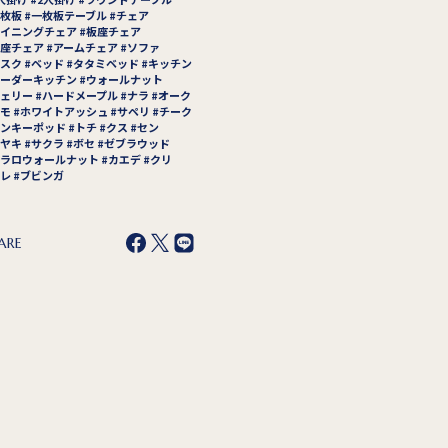
枚板
一枚板テーブル
チェア
イニングチェア
板座チェア
座チェア
アームチェア
ソファ
スク
ベッド
タタミベッド
キッチン
ーダーキッチン
ウォールナット
ェリー
ハードメープル
ナラ
オーク
モ
ホワイトアッシュ
サペリ
チーク
ンキーポッド
トチ
クス
セン
ヤキ
サクラ
ボセ
ゼブラウッド
ラロウォールナット
カエデ
クリ
レ
ブビンガ
ARE