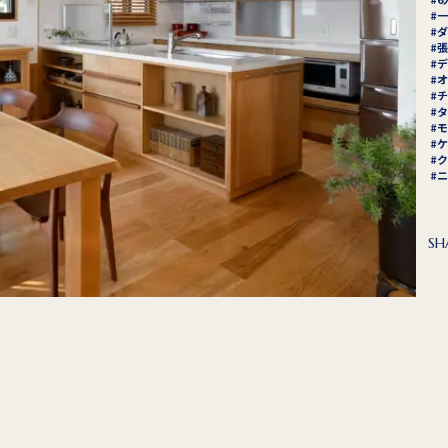
一
ダ
張
デ
オ
チ
タ
モ
ケ
ク
ニ
SH