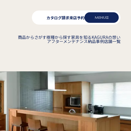
カタログ請求
来店予約
MENU
商品からさがす
樹種から探す
家具を知る
KAGURAの想い
アフターメンテナンス
納品事例
店舗一覧