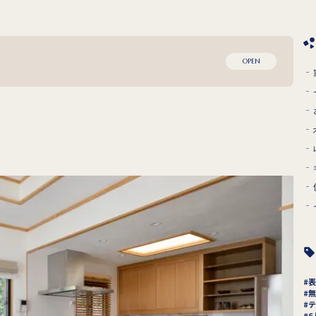
OPEN
表
無
テ
6